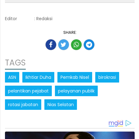
Editor
: Redaksi
SHARE:
TAGS
ASN
Ikhtiar Duha
Pemkab Nisel
birokrasi
pelantikan pejabat
pelayanan publik
rotasi jabatan
Nias Selatan