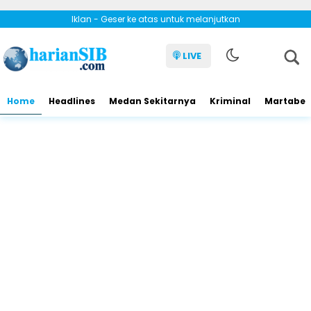
Iklan - Geser ke atas untuk melanjutkan
LIVE
Home
Headlines
Medan Sekitarnya
Kriminal
Martabe