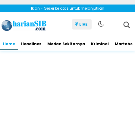
Iklan - Geser ke atas untuk melanjutkan
LIVE
Home
Headlines
Medan Sekitarnya
Kriminal
Martabe