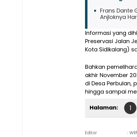
Frans Dante G
Anjloknya Ha
Informasi yang di
Preservasi Jalan 
Kota Sidikalang) s
Bahkan pemelihara
akhir November 20
di Desa Perbulan, 
hingga sampai men
Halaman:
1
Editor
: Wi