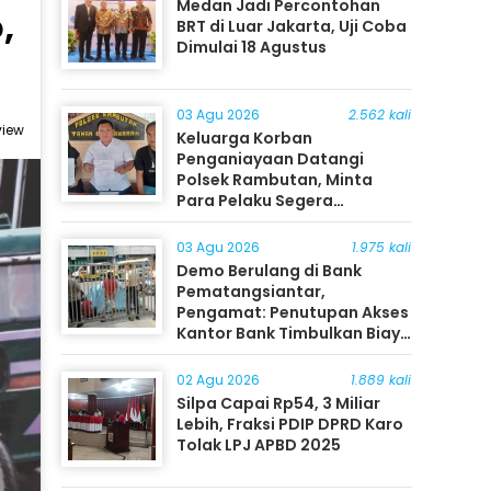
Medan Jadi Percontohan
,
BRT di Luar Jakarta, Uji Coba
Dimulai 18 Agustus
03 Agu 2026
2.562 kali
view
Keluarga Korban
Penganiayaan Datangi
Polsek Rambutan, Minta
Para Pelaku Segera
Ditangkap
03 Agu 2026
1.975 kali
Demo Berulang di Bank
Pematangsiantar,
Pengamat: Penutupan Akses
Kantor Bank Timbulkan Biaya
Ekonomi bagi Masyarakat
02 Agu 2026
1.889 kali
Silpa Capai Rp54, 3 Miliar
Lebih, Fraksi PDIP DPRD Karo
Tolak LPJ APBD 2025