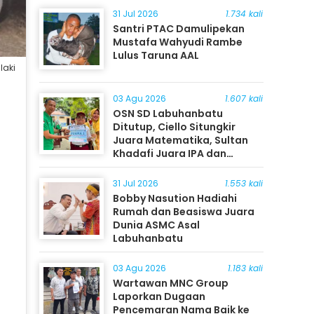
31 Jul 2026
1.734 kali
Santri PTAC Damulipekan
Mustafa Wahyudi Rambe
Lulus Taruna AAL
laki
03 Agu 2026
1.607 kali
OSN SD Labuhanbatu
Ditutup, Ciello Situngkir
Juara Matematika, Sultan
Khadafi Juara IPA dan
Timothy Rangkuti Juara IPS
31 Jul 2026
1.553 kali
Bobby Nasution Hadiahi
Rumah dan Beasiswa Juara
Dunia ASMC Asal
Labuhanbatu
03 Agu 2026
1.183 kali
Wartawan MNC Group
Laporkan Dugaan
Pencemaran Nama Baik ke