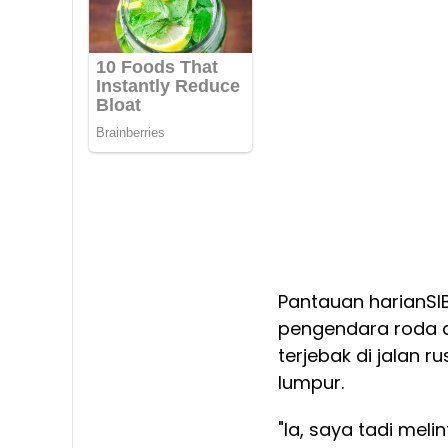
Pantauan harianSI
pengendara roda d
terjebak di jalan r
lumpur.
"Ia, saya tadi mel