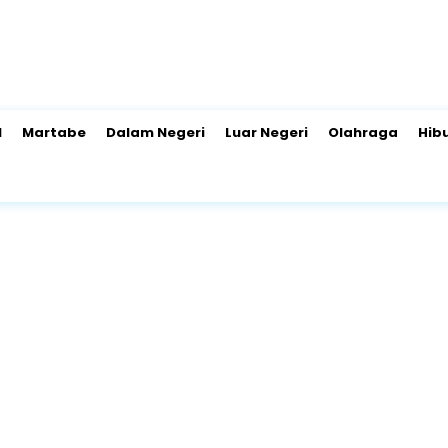
l
Martabe
Dalam Negeri
Luar Negeri
Olahraga
Hib