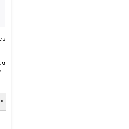
as
da
7
ua