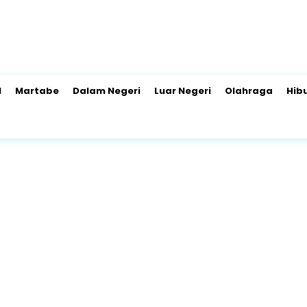
l
Martabe
Dalam Negeri
Luar Negeri
Olahraga
Hib