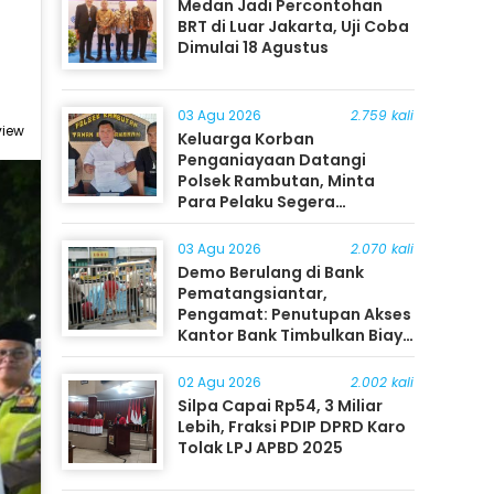
Medan Jadi Percontohan
BRT di Luar Jakarta, Uji Coba
Dimulai 18 Agustus
03 Agu 2026
2.759 kali
view
Keluarga Korban
Penganiayaan Datangi
Polsek Rambutan, Minta
Para Pelaku Segera
Ditangkap
03 Agu 2026
2.070 kali
Demo Berulang di Bank
Pematangsiantar,
Pengamat: Penutupan Akses
Kantor Bank Timbulkan Biaya
Ekonomi bagi Masyarakat
02 Agu 2026
2.002 kali
Silpa Capai Rp54, 3 Miliar
Lebih, Fraksi PDIP DPRD Karo
Tolak LPJ APBD 2025