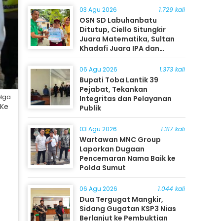
03 Agu 2026
1.729 kali
OSN SD Labuhanbatu
Ditutup, Ciello Situngkir
Juara Matematika, Sultan
Khadafi Juara IPA dan
Timothy Rangkuti Juara IPS
06 Agu 2026
1.373 kali
Bupati Toba Lantik 39
Pejabat, Tekankan
olga
Integritas dan Pelayanan
 Ke
Publik
03 Agu 2026
1.317 kali
Wartawan MNC Group
Laporkan Dugaan
Pencemaran Nama Baik ke
Polda Sumut
06 Agu 2026
1.044 kali
Dua Tergugat Mangkir,
Sidang Gugatan KSP3 Nias
Berlanjut ke Pembuktian