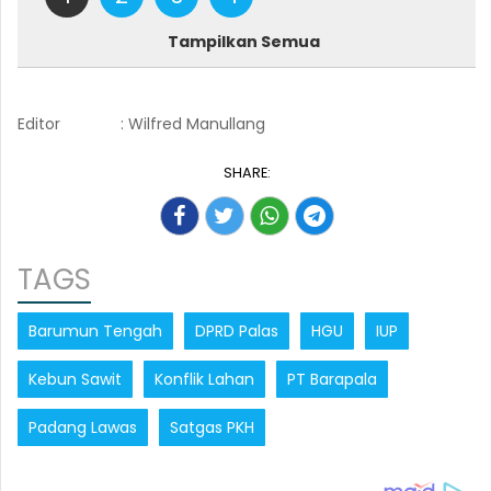
Tampilkan Semua
Editor
: Wilfred Manullang
SHARE:
TAGS
Barumun Tengah
DPRD Palas
HGU
IUP
Kebun Sawit
Konflik Lahan
PT Barapala
Padang Lawas
Satgas PKH