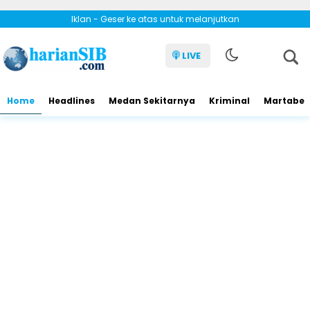
Iklan - Geser ke atas untuk melanjutkan
LIVE
Home
Headlines
Medan Sekitarnya
Kriminal
Martabe