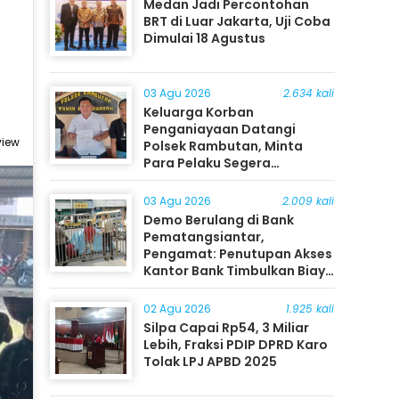
Medan Jadi Percontohan
BRT di Luar Jakarta, Uji Coba
Dimulai 18 Agustus
03 Agu 2026
2.634 kali
Keluarga Korban
Penganiayaan Datangi
view
Polsek Rambutan, Minta
Para Pelaku Segera
Ditangkap
03 Agu 2026
2.009 kali
Demo Berulang di Bank
Pematangsiantar,
Pengamat: Penutupan Akses
Kantor Bank Timbulkan Biaya
Ekonomi bagi Masyarakat
02 Agu 2026
1.925 kali
Silpa Capai Rp54, 3 Miliar
Lebih, Fraksi PDIP DPRD Karo
Tolak LPJ APBD 2025