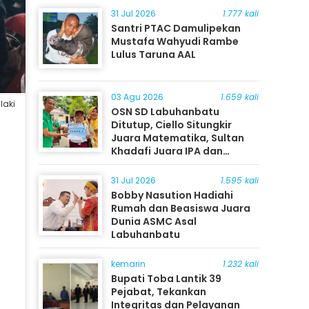
31 Jul 2026
1.777 kali
Santri PTAC Damulipekan
Mustafa Wahyudi Rambe
Lulus Taruna AAL
03 Agu 2026
1.659 kali
laki
OSN SD Labuhanbatu
Ditutup, Ciello Situngkir
Juara Matematika, Sultan
Khadafi Juara IPA dan
Timothy Rangkuti Juara IPS
31 Jul 2026
1.595 kali
Bobby Nasution Hadiahi
Rumah dan Beasiswa Juara
Dunia ASMC Asal
Labuhanbatu
kemarin
1.232 kali
Bupati Toba Lantik 39
Pejabat, Tekankan
Integritas dan Pelayanan