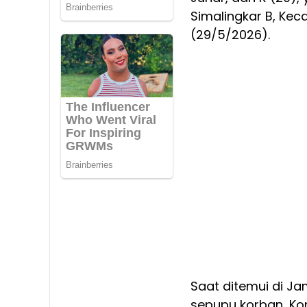
Simalingkar B, Ke
(29/5/2026).
Saat ditemui di J
sepupu korban, Kon