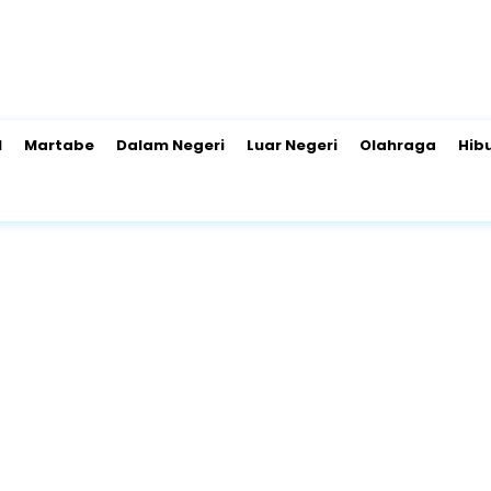
l
Martabe
Dalam Negeri
Luar Negeri
Olahraga
Hib