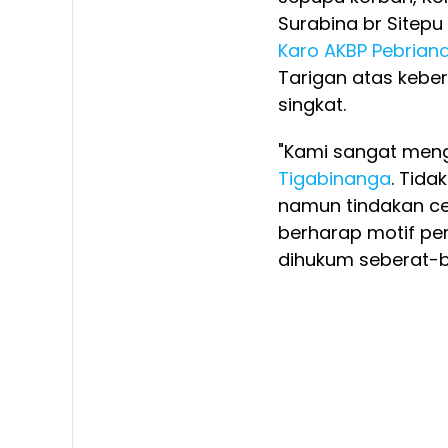
Surabina br Sitepu
Karo
AKBP Pebriand
Tarigan atas kebe
singkat.
"Kami sangat meng
Tigabinanga
. Tida
namun tindakan c
berharap motif pe
dihukum seberat-be