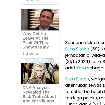
Suasana duka men
Sura Sitepu
(59), 
jembatan di wilay
(31/5/2026) sore.
adat
Karo
sebagai
Sura Sitepu
, warga
ditemukan tewas s
tersebut berhasil d
terduga pelaku, m
Juhar, dan R (20)