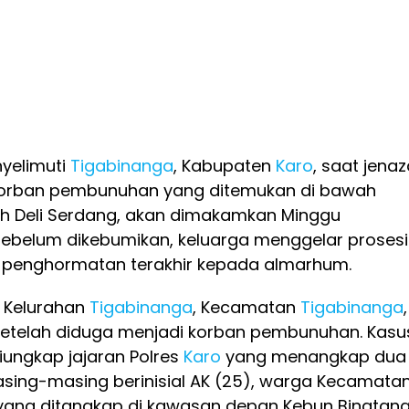
yelimuti
Tigabinanga
, Kabupaten
Karo
, saat jena
korban pembunuhan yang ditemukan di bawah
ah Deli Serdang, akan dimakamkan Minggu
 Sebelum dikebumikan, keluarga menggelar prosesi
 penghormatan terakhir kepada almarhum.
 Kelurahan
Tigabinanga
, Kecamatan
Tigabinanga
,
etelah diduga menjadi korban pembunuhan. Kasu
iungkap jajaran Polres
Karo
yang menangkap dua
asing-masing berinisial AK (25), warga Kecamata
, yang ditangkap di kawasan depan Kebun Binatan