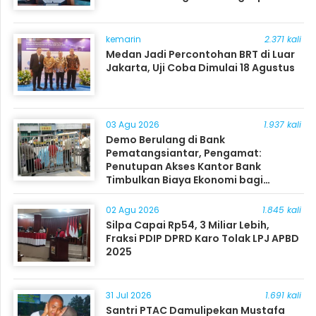
kemarin
2.371 kali
Medan Jadi Percontohan BRT di Luar
Jakarta, Uji Coba Dimulai 18 Agustus
03 Agu 2026
1.937 kali
Demo Berulang di Bank
Pematangsiantar, Pengamat:
Penutupan Akses Kantor Bank
Timbulkan Biaya Ekonomi bagi
Masyarakat
02 Agu 2026
1.845 kali
Silpa Capai Rp54, 3 Miliar Lebih,
Fraksi PDIP DPRD Karo Tolak LPJ APBD
2025
31 Jul 2026
1.691 kali
Santri PTAC Damulipekan Mustafa