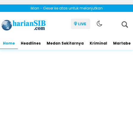
Iklan - Geser ke atas untuk melanjutkan
LIVE
Home
Headlines
Medan Sekitarnya
Kriminal
Martabe