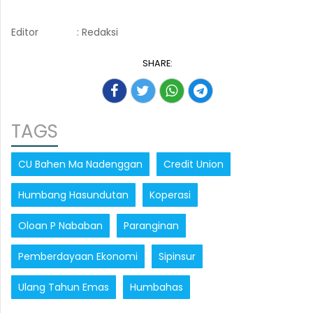
Editor
: Redaksi
SHARE:
TAGS
CU Bahen Ma Nadenggan
Credit Union
Humbang Hasundutan
Koperasi
Oloan P Nababan
Paranginan
Pemberdayaan Ekonomi
Sipinsur
Ulang Tahun Emas
Humbahas