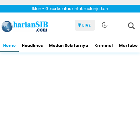
Iklan - Geser ke atas untuk melanjutkan
LIVE
Home
Headlines
Medan Sekitarnya
Kriminal
Martabe