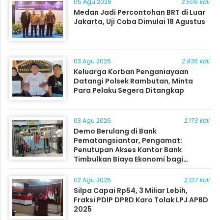
05 Agu 2026
3.506 kali
Medan Jadi Percontohan BRT di Luar
Jakarta, Uji Coba Dimulai 18 Agustus
03 Agu 2026
2.935 kali
Keluarga Korban Penganiayaan
Datangi Polsek Rambutan, Minta
Para Pelaku Segera Ditangkap
03 Agu 2026
2.173 kali
Demo Berulang di Bank
Pematangsiantar, Pengamat:
Penutupan Akses Kantor Bank
Timbulkan Biaya Ekonomi bagi
Masyarakat
02 Agu 2026
2.127 kali
Silpa Capai Rp54, 3 Miliar Lebih,
Fraksi PDIP DPRD Karo Tolak LPJ APBD
2025