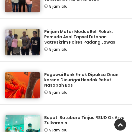
8 jam lalu
Pinjam Motor Modus Beli Rokok,
Pemuda Asal Tapsel Ditahan
Satreskrim Polres Padang Lawas
8 jam lalu
Pegawai Bank Emok Dipaksa Onani
karena Dicurigai Hendak Rebut
Nasabah Bos
8 jam lalu
Bupati Batubara Tinjau RSUD Ok Arya
Zulkarnain
9 jam lalu