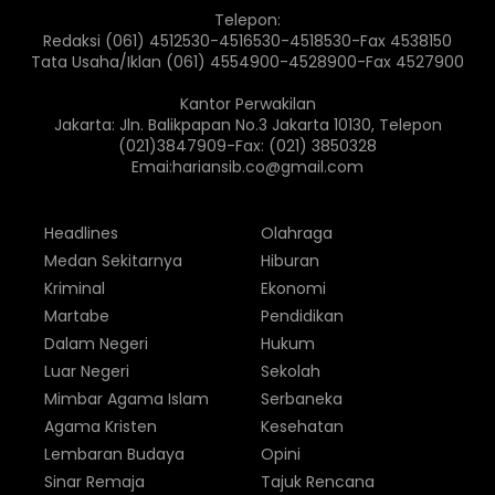
Telepon:
Redaksi (061) 4512530-4516530-4518530-Fax 4538150
Tata Usaha/Iklan (061) 4554900-4528900-Fax 4527900
Kantor Perwakilan
Jakarta: Jln. Balikpapan No.3 Jakarta 10130, Telepon
(021)3847909-Fax: (021) 3850328
Emai:hariansib.co@gmail.com
Headlines
Olahraga
Medan Sekitarnya
Hiburan
Kriminal
Ekonomi
Martabe
Pendidikan
Dalam Negeri
Hukum
Luar Negeri
Sekolah
Mimbar Agama Islam
Serbaneka
Agama Kristen
Kesehatan
Lembaran Budaya
Opini
Sinar Remaja
Tajuk Rencana