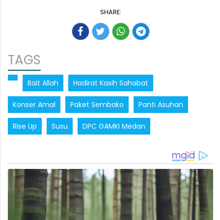
SHARE:
TAGS
Bait Allah
Hadirat Kasih Sahabat
Konser Amal
Paket Sembako
Panti Asuhan
Rise Up
Susu
DPC GAMKI Medan