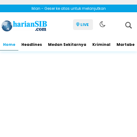
Iklan - Geser ke atas untuk melanjutkan
LIVE
Home
Headlines
Medan Sekitarnya
Kriminal
Martabe