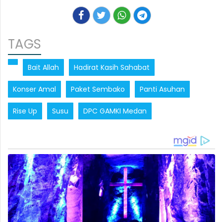
TAGS
Bait Allah
Hadirat Kasih Sahabat
Konser Amal
Paket Sembako
Panti Asuhan
Rise Up
Susu
DPC GAMKI Medan