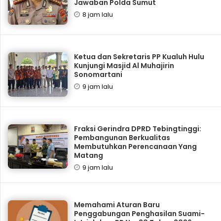
Jawaban Polda Sumut
8 jam lalu
Ketua dan Sekretaris PP Kualuh Hulu
Kunjungi Masjid Al Muhajirin
Sonomartani
9 jam lalu
Fraksi Gerindra DPRD Tebingtinggi:
Pembangunan Berkualitas
Membutuhkan Perencanaan Yang
Matang
9 jam lalu
Memahami Aturan Baru
Penggabungan Penghasilan Suami-