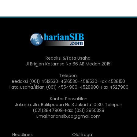
Redaksi &Tata Usaha:
Jl Brigjen Katamso No 66 AB Medan 20151
Telepon:
Redaksi (061) 4512530-4516530-4518530-Fax 4538150
Tata Usaha/Iklan (061) 4554900-4528900-Fax 4527900
Kantor Perwakilan
Jakarta: Jln. Balikpapan No.3 Jakarta 10130, Telepon
(021)3847909-Fax: (021) 3850328
Emai:hariansib.co@gmail.com
Headlines
Olahraga