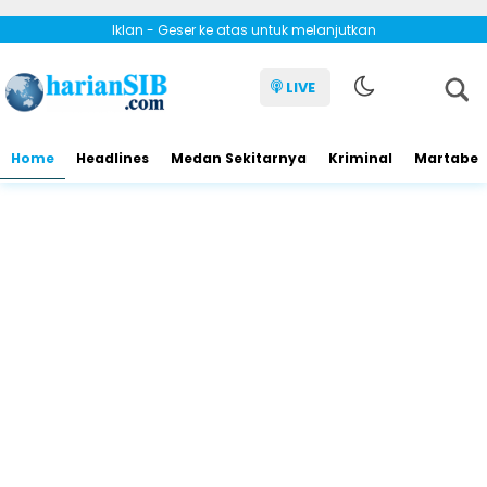
Iklan - Geser ke atas untuk melanjutkan
LIVE
Home
Headlines
Medan Sekitarnya
Kriminal
Martabe