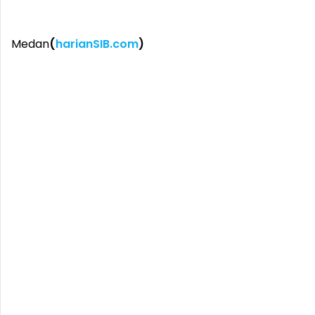
Medan
(
harianSIB.com
)