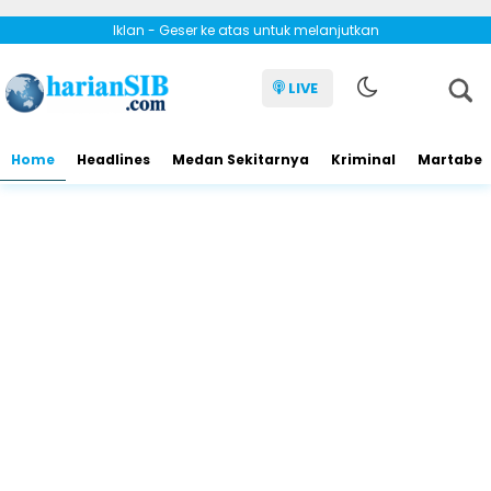
Iklan - Geser ke atas untuk melanjutkan
LIVE
Home
Headlines
Medan Sekitarnya
Kriminal
Martabe