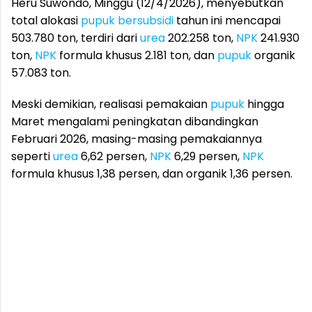
Heru Suwondo, Minggu (12/4/2026), menyebutkan
total alokasi
pupuk
bersubsidi
tahun ini mencapai
503.780 ton, terdiri dari
urea
202.258 ton,
NPK
241.930
ton,
NPK
formula khusus 2.181 ton, dan
pupuk
organik
57.083 ton.
Meski demikian, realisasi pemakaian
pupuk
hingga
Maret mengalami peningkatan dibandingkan
Februari 2026, masing-masing pemakaiannya
seperti
urea
6,62 persen,
NPK
6,29 persen,
NPK
formula khusus 1,38 persen, dan organik 1,36 persen.