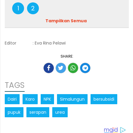
1
2
Tampilkan Semua
Editor
: Eva Rina Pelawi
SHARE:
TAGS
Dairi
Karo
NPK
Simalungun
bersubsidi
pupuk
serapan
urea