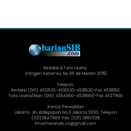
Redaksi &Tata Usaha:
Jl Brigjen Katamso No 66 AB Medan 20151
Telepon:
Redaksi (061) 4512530-4516530-4518530-Fax 4538150
Tata Usaha/Iklan (061) 4554900-4528900-Fax 4527900
Kantor Perwakilan
Jakarta: Jln. Balikpapan No.3 Jakarta 10130, Telepon
(021)3847909-Fax: (021) 3850328
Emai:hariansib.co@gmail.com