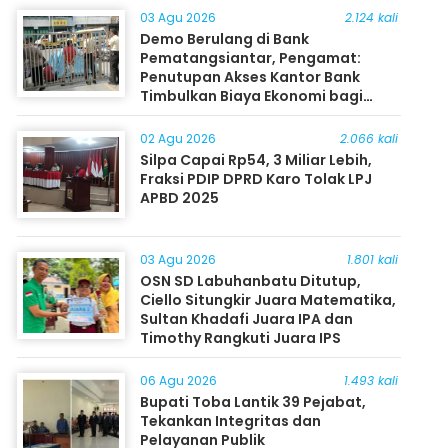
03 Agu 2026
2.124 kali
Demo Berulang di Bank
Pematangsiantar, Pengamat:
Penutupan Akses Kantor Bank
Timbulkan Biaya Ekonomi bagi
Masyarakat
02 Agu 2026
2.066 kali
Silpa Capai Rp54, 3 Miliar Lebih,
Fraksi PDIP DPRD Karo Tolak LPJ
APBD 2025
03 Agu 2026
1.801 kali
OSN SD Labuhanbatu Ditutup,
Ciello Situngkir Juara Matematika,
Sultan Khadafi Juara IPA dan
Timothy Rangkuti Juara IPS
06 Agu 2026
1.493 kali
Bupati Toba Lantik 39 Pejabat,
Tekankan Integritas dan
Pelayanan Publik