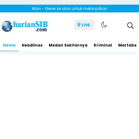
Iklan - Geser ke atas untuk melanjutkan
LIVE
Home
Headlines
Medan Sekitarnya
Kriminal
Martabe