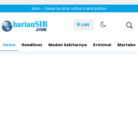
Iklan - Geser ke atas untuk melanjutkan
LIVE
Home
Headlines
Medan Sekitarnya
Kriminal
Martabe