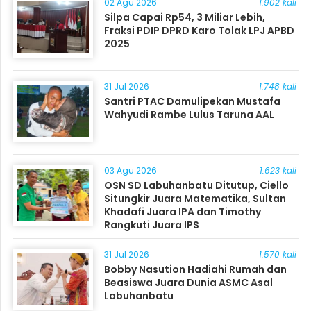
02 Agu 2026
1.902 kali
Silpa Capai Rp54, 3 Miliar Lebih,
Fraksi PDIP DPRD Karo Tolak LPJ APBD
2025
31 Jul 2026
1.748 kali
Santri PTAC Damulipekan Mustafa
Wahyudi Rambe Lulus Taruna AAL
03 Agu 2026
1.623 kali
OSN SD Labuhanbatu Ditutup, Ciello
Situngkir Juara Matematika, Sultan
Khadafi Juara IPA dan Timothy
Rangkuti Juara IPS
31 Jul 2026
1.570 kali
Bobby Nasution Hadiahi Rumah dan
Beasiswa Juara Dunia ASMC Asal
Labuhanbatu