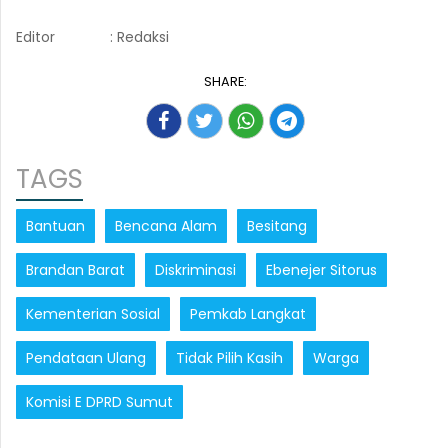
Editor
: Redaksi
SHARE:
TAGS
Bantuan
Bencana Alam
Besitang
Brandan Barat
Diskriminasi
Ebenejer Sitorus
Kementerian Sosial
Pemkab Langkat
Pendataan Ulang
Tidak Pilih Kasih
Warga
Komisi E DPRD Sumut