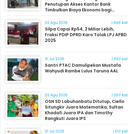
Penutupan Akses Kantor Bank
Timbulkan Biaya Ekonomi bagi
Masyarakat
02 Agu 2026
1.846 kali
Silpa Capai Rp54, 3 Miliar Lebih,
Fraksi PDIP DPRD Karo Tolak LPJ APBD
2025
31 Jul 2026
1.693 kali
Santri PTAC Damulipekan Mustafa
Wahyudi Rambe Lulus Taruna AAL
03 Agu 2026
1.563 kali
OSN SD Labuhanbatu Ditutup, Ciello
Situngkir Juara Matematika, Sultan
Khadafi Juara IPA dan Timothy
Rangkuti Juara IPS
31 Jul 2026
1.513 kali