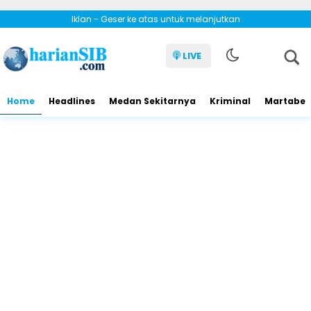
Iklan - Geser ke atas untuk melanjutkan
LIVE
Home
Headlines
Medan Sekitarnya
Kriminal
Martabe