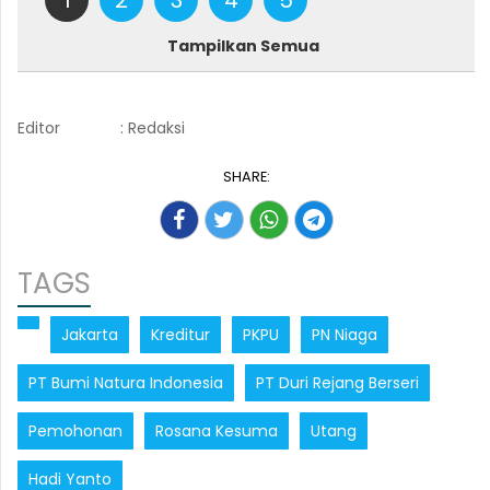
Tampilkan Semua
Editor
: Redaksi
SHARE:
TAGS
Jakarta
Kreditur
PKPU
PN Niaga
PT Bumi Natura Indonesia
PT Duri Rejang Berseri
Pemohonan
Rosana Kesuma
Utang
Hadi Yanto