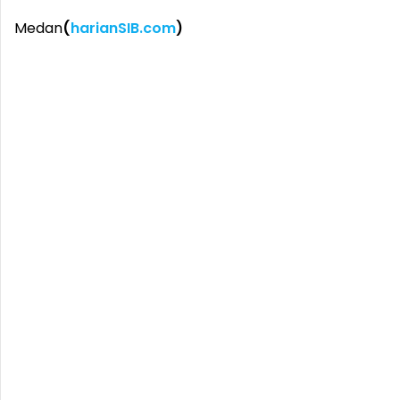
Medan
(
harianSIB.com
)