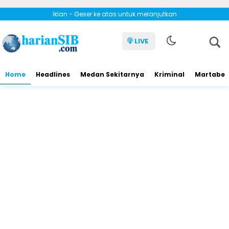
Iklan - Geser ke atas untuk melanjutkan
LIVE
Home
Headlines
Medan Sekitarnya
Kriminal
Martabe