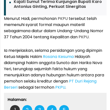
Kajati Sumut Terima Kunjungan Bupati Karo
Antonius Ginting, Perkuat Sinergitas
Menurut Hadi, permohonan
PKPU
tersebut telah
memenuhi syarat formal maupun materiil
sebagaimana diatur dalam Undang-Undang Nomor
37 Tahun 2004 tentang Kepailitan dan
PKPU
.
Ia menjelaskan, selama persidangan yang dipimpin
Ketua Majelis Hakim
Rosana Kesuma
Hidayah
didampingi hakim anggota Sunoto dan Harika Nova
Yeri, terungkap sejumlah fakta hukum yang
menunjukkan adanya hubungan hukum antara para
pemohon selaku kreditur dengan
PT Duri Rejang
Berseri
sebagai termohon
PKPU
.
Halaman:
1
2
3
4
5