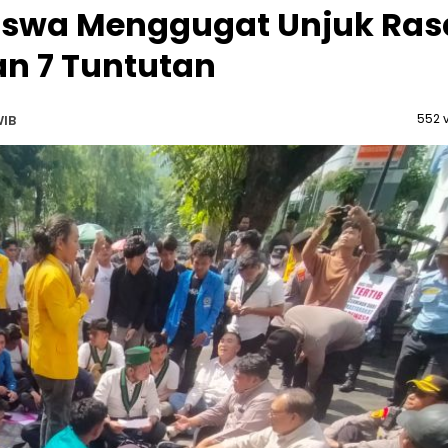
iswa Menggugat Unjuk Ras
n 7 Tuntutan
552 
WIB