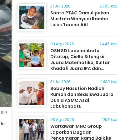
31 Jul 2026
1.585 kali
Santri PTAC Damulipekan
Mustafa Wahyudi Rambe
Lulus Taruna AAL
03 Agu 2026
1.445 kali
OSN SD Labuhanbatu
Ditutup, Ciello Situngkir
Juara Matematika, Sultan
Khadafi Juara IPA dan
Timothy Rangkuti Juara IPS
31 Jul 2026
1.403 kali
Bobby Nasution Hadiahi
Rumah dan Beasiswa Juara
Dunia ASMC Asal
Labuhanbatu
ngin
03 Agu 2026
1.083 kali
ada
Wartawan MNC Group
Laporkan Dugaan
Pencemaran Nama Baik ke