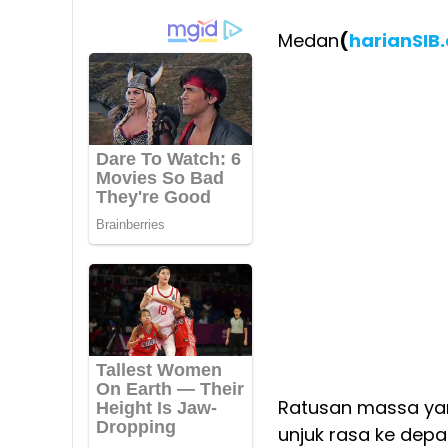
Medan
(
harianSIB
Ratusan massa ya
unjuk rasa ke dep