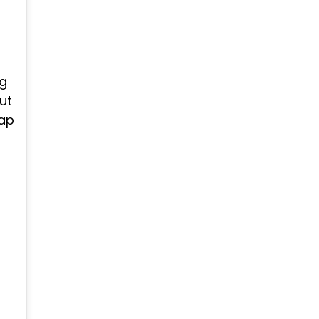
ng
ut
ap