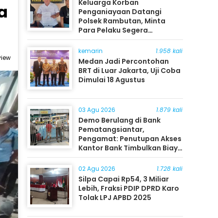
Keluarga Korban
a
Penganiayaan Datangi
Polsek Rambutan, Minta
Para Pelaku Segera
Ditangkap
kemarin
1.958 kali
view
Medan Jadi Percontohan
BRT di Luar Jakarta, Uji Coba
Dimulai 18 Agustus
03 Agu 2026
1.879 kali
Demo Berulang di Bank
Pematangsiantar,
Pengamat: Penutupan Akses
Kantor Bank Timbulkan Biaya
Ekonomi bagi Masyarakat
02 Agu 2026
1.728 kali
Silpa Capai Rp54, 3 Miliar
Lebih, Fraksi PDIP DPRD Karo
Tolak LPJ APBD 2025