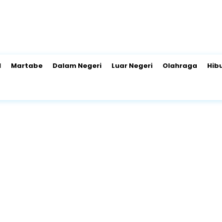
l
Martabe
Dalam Negeri
Luar Negeri
Olahraga
Hib