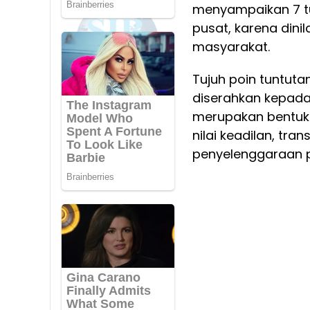
menyampaikan 7 tu
pusat, karena dini
masyarakat.
Tujuh poin tuntut
diserahkan kepad
merupakan bentuk
nilai keadilan, tra
penyelenggaraan 