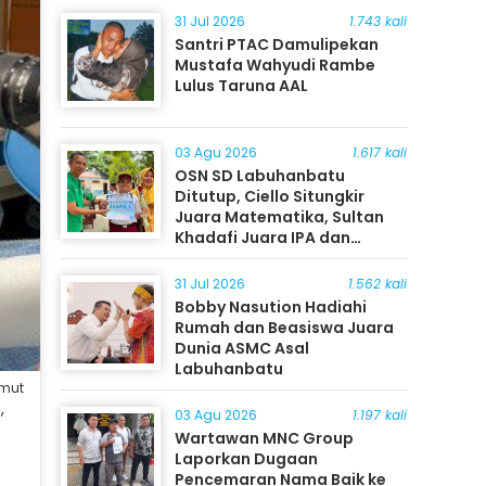
31 Jul 2026
1.743 kali
Santri PTAC Damulipekan
Mustafa Wahyudi Rambe
Lulus Taruna AAL
03 Agu 2026
1.617 kali
OSN SD Labuhanbatu
Ditutup, Ciello Situngkir
Juara Matematika, Sultan
Khadafi Juara IPA dan
Timothy Rangkuti Juara IPS
31 Jul 2026
1.562 kali
Bobby Nasution Hadiahi
Rumah dan Beasiswa Juara
Dunia ASMC Asal
Labuhanbatu
umut
,
03 Agu 2026
1.197 kali
Wartawan MNC Group
Laporkan Dugaan
Pencemaran Nama Baik ke