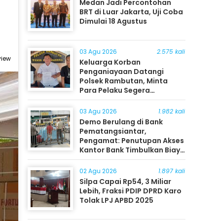
Medan Jadi Percontohan
BRT di Luar Jakarta, Uji Coba
Dimulai 18 Agustus
03 Agu 2026
2.575 kali
view
Keluarga Korban
Penganiayaan Datangi
Polsek Rambutan, Minta
Para Pelaku Segera
Ditangkap
03 Agu 2026
1.982 kali
Demo Berulang di Bank
Pematangsiantar,
Pengamat: Penutupan Akses
Kantor Bank Timbulkan Biaya
Ekonomi bagi Masyarakat
02 Agu 2026
1.897 kali
Silpa Capai Rp54, 3 Miliar
Lebih, Fraksi PDIP DPRD Karo
Tolak LPJ APBD 2025