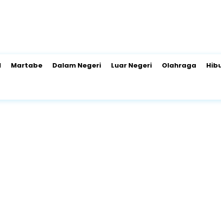
l
Martabe
Dalam Negeri
Luar Negeri
Olahraga
Hib