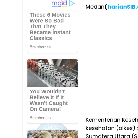
Medan
(
harianSIB
Kementerian Keseh
kesehatan (alkes) s
Sumatera Utara (