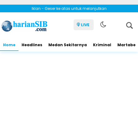
Iklan - Geser ke atas untuk melanjutkan
LIVE
Home
Headlines
Medan Sekitarnya
Kriminal
Martabe