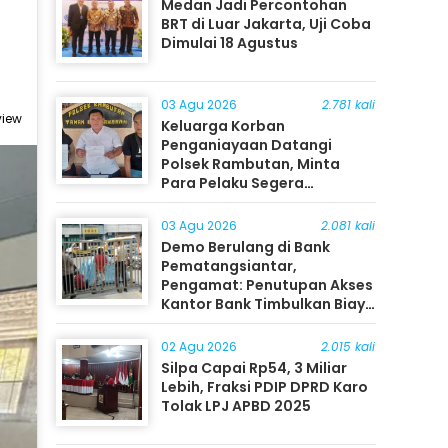
Medan Jadi Percontohan
BRT di Luar Jakarta, Uji Coba
Dimulai 18 Agustus
03 Agu 2026
2.781 kali
view
Keluarga Korban
Penganiayaan Datangi
Polsek Rambutan, Minta
Para Pelaku Segera
Ditangkap
03 Agu 2026
2.081 kali
Demo Berulang di Bank
Pematangsiantar,
Pengamat: Penutupan Akses
Kantor Bank Timbulkan Biaya
Ekonomi bagi Masyarakat
02 Agu 2026
2.015 kali
Silpa Capai Rp54, 3 Miliar
Lebih, Fraksi PDIP DPRD Karo
Tolak LPJ APBD 2025