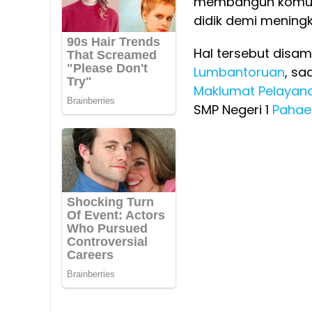
membangun komuni
didik demi mening
Hal tersebut disam
Lumbantoruan
, s
Maklumat Pelayan
SMP Negeri 1
Pahae 