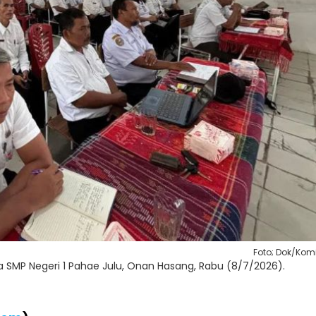
Foto; Dok/Kom
la SMP Negeri 1 Pahae Julu, Onan Hasang, Rabu (8/7/2026).