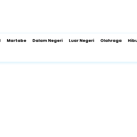
l
Martabe
Dalam Negeri
Luar Negeri
Olahraga
Hib