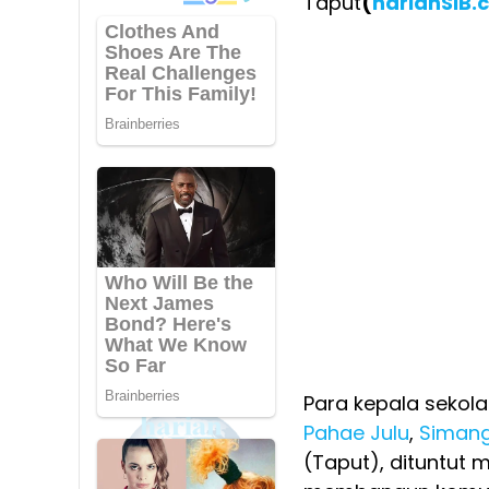
Taput
(
harianSIB.
Para kepala sekola
Pahae Julu
,
Siman
(Taput), dituntut 