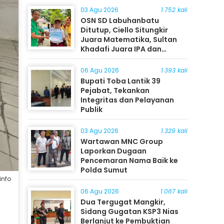
03 Agu 2026
1.752 kali
OSN SD Labuhanbatu
Ditutup, Ciello Situngkir
Juara Matematika, Sultan
Khadafi Juara IPA dan
Timothy Rangkuti Juara IPS
06 Agu 2026
1.393 kali
Bupati Toba Lantik 39
Pejabat, Tekankan
Integritas dan Pelayanan
Publik
03 Agu 2026
1.329 kali
Wartawan MNC Group
Laporkan Dugaan
Pencemaran Nama Baik ke
Polda Sumut
info
06 Agu 2026
1.067 kali
Dua Tergugat Mangkir,
Sidang Gugatan KSP3 Nias
Berlanjut ke Pembuktian