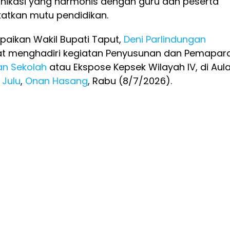
kasi yang harmonis dengan guru dan peserta
katkan mutu pendidikan.
paikan Wakil Bupati Taput,
Deni Parlindungan
aat menghadiri kegiatan Penyusunan dan Pemapar
an Sekolah
atau Ekspose Kepsek Wilayah IV, di Aul
Julu
,
Onan Hasang
, Rabu (8/7/2026).