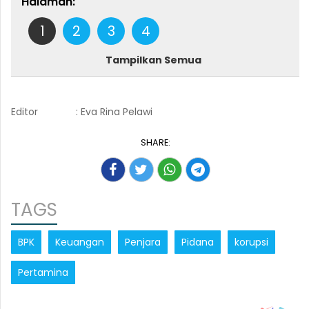
Halaman:
1
2
3
4
Tampilkan Semua
Editor
: Eva Rina Pelawi
SHARE:
TAGS
BPK
Keuangan
Penjara
Pidana
korupsi
Pertamina