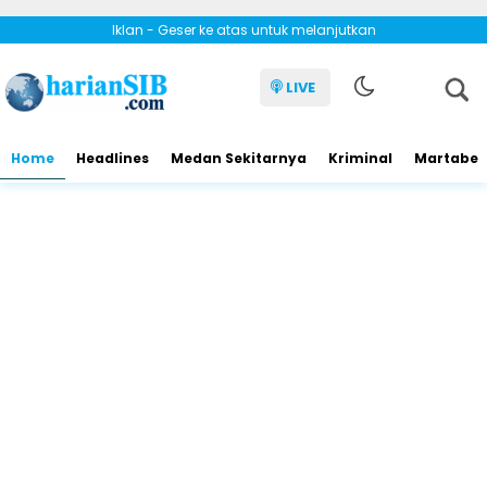
Iklan - Geser ke atas untuk melanjutkan
LIVE
Home
Headlines
Medan Sekitarnya
Kriminal
Martabe