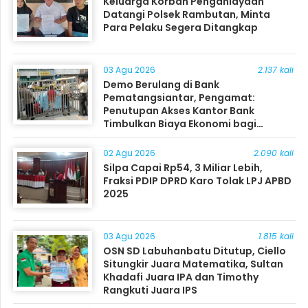
Keluarga Korban Penganiayaan
Datangi Polsek Rambutan, Minta
Para Pelaku Segera Ditangkap
03 Agu 2026
2.137 kali
Demo Berulang di Bank
Pematangsiantar, Pengamat:
Penutupan Akses Kantor Bank
Timbulkan Biaya Ekonomi bagi
Masyarakat
02 Agu 2026
2.090 kali
Silpa Capai Rp54, 3 Miliar Lebih,
Fraksi PDIP DPRD Karo Tolak LPJ APBD
2025
03 Agu 2026
1.815 kali
OSN SD Labuhanbatu Ditutup, Ciello
Situngkir Juara Matematika, Sultan
Khadafi Juara IPA dan Timothy
Rangkuti Juara IPS