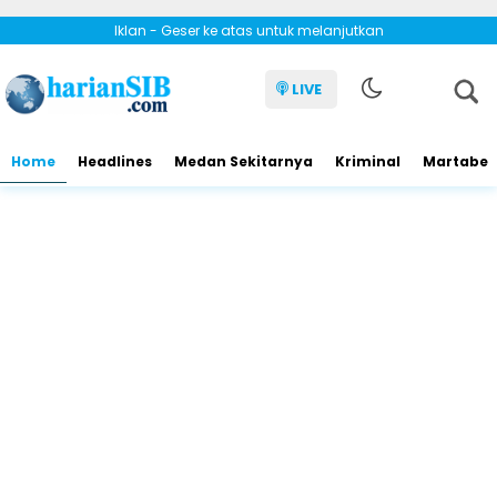
Iklan - Geser ke atas untuk melanjutkan
LIVE
Home
Headlines
Medan Sekitarnya
Kriminal
Martabe