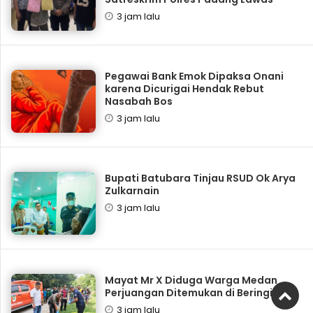
3 jam lalu
Pegawai Bank Emok Dipaksa Onani
karena Dicurigai Hendak Rebut
Nasabah Bos
3 jam lalu
Bupati Batubara Tinjau RSUD Ok Arya
Zulkarnain
3 jam lalu
Mayat Mr X Diduga Warga Medan
Perjuangan Ditemukan di Beringin
3 jam lalu