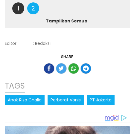
1
2
Tampilkan Semua
Editor
: Redaksi
SHARE:
TAGS
Anak Riza Chalid
Perberat Vonis
PT Jakarta