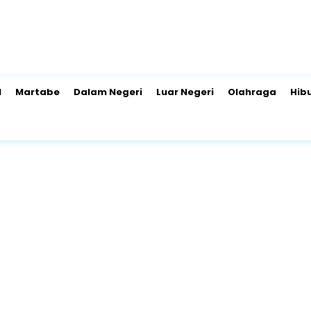
l
Martabe
Dalam Negeri
Luar Negeri
Olahraga
Hib