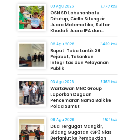
03 Agu 2026
1.773 kali
OSN SD Labuhanbatu
Ditutup, Ciello Situngkir
Juara Matematika, Sultan
Khadafi Juara IPA dan
Timothy Rangkuti Juara IPS
06 Agu 2026
1.439 kali
Bupati Toba Lantik 39
Pejabat, Tekankan
Integritas dan Pelayanan
Publik
03 Agu 2026
1.353 kali
Wartawan MNC Group
Laporkan Dugaan
Pencemaran Nama Baik ke
Polda Sumut
06 Agu 2026
1.101 kali
Dua Tergugat Mangkir,
Sidang Gugatan KSP3 Nias
Berlanjut ke Pembuktian