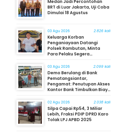
Medan Jadi Percontohan
BRT di Luar Jakarta, Uji Coba
Dimulai 18 Agustus
03 Agu 2026
2.826 kali
Keluarga Korban
Penganiayaan Datangi
Polsek Rambutan, Minta
Para Pelaku Segera
Ditangkap
03 Agu 2026
2.099 kali
Demo Berulang di Bank
Pematangsiantar,
Pengamat: Penutupan Akses
Kantor Bank Timbulkan Biaya
Ekonomi bagi Masyarakat
02 Agu 2026
2.038 kali
Silpa Capai Rp54, 3 Miliar
Lebih, Fraksi PDIP DPRD Karo
Tolak LPJ APBD 2025