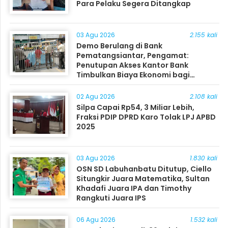
Para Pelaku Segera Ditangkap
03 Agu 2026
2.155 kali
Demo Berulang di Bank
Pematangsiantar, Pengamat:
Penutupan Akses Kantor Bank
Timbulkan Biaya Ekonomi bagi
Masyarakat
02 Agu 2026
2.108 kali
Silpa Capai Rp54, 3 Miliar Lebih,
Fraksi PDIP DPRD Karo Tolak LPJ APBD
2025
03 Agu 2026
1.830 kali
OSN SD Labuhanbatu Ditutup, Ciello
Situngkir Juara Matematika, Sultan
Khadafi Juara IPA dan Timothy
Rangkuti Juara IPS
06 Agu 2026
1.532 kali