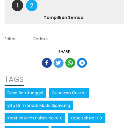
1
2
Tampilkan Semua
Editor
: Redaksi
SHARE:
TAGS
Desa Batutunggal
Gunawan Sinurat
Iptu Dr Iskandar Muda Sipayung
Kanit Reskrim Polsek Na IX X
Kapolsek Na IX X