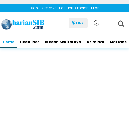
Iklan - Geser ke atas untuk melanjutkan
LIVE
Home
Headlines
Medan Sekitarnya
Kriminal
Martabe