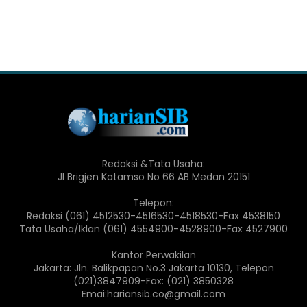
Redaksi &Tata Usaha:
Jl Brigjen Katamso No 66 AB Medan 20151
Telepon:
Redaksi (061) 4512530-4516530-4518530-Fax 4538150
Tata Usaha/Iklan (061) 4554900-4528900-Fax 4527900
Kantor Perwakilan
Jakarta: Jln. Balikpapan No.3 Jakarta 10130, Telepon
(021)3847909-Fax: (021) 3850328
Emai:hariansib.co@gmail.com