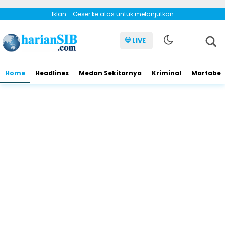
Iklan - Geser ke atas untuk melanjutkan
LIVE
Home
Headlines
Medan Sekitarnya
Kriminal
Martabe