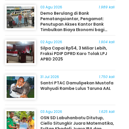
03 Agu 2026
1.989 kali
Demo Berulang di Bank
Pematangsiantar, Pengamat:
Penutupan Akses Kantor Bank
Timbulkan Biaya Ekonomi bagi
Masyarakat
02 Agu 2026
1.904 kali
Silpa Capai Rp54, 3 Miliar Lebih,
Fraksi PDIP DPRD Karo Tolak LPJ
APBD 2025
31 Jul 2026
1.750 kali
Santri PTAC Damulipekan Mustafa
Wahyudi Rambe Lulus Taruna AAL
03 Agu 2026
1.625 kali
OSN SD Labuhanbatu Ditutup,
Ciello Situngkir Juara Matematika,
Sultan Khadafi Juara IPA dan