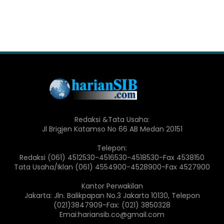
Redaksi &Tata Usaha:
Jl Brigjen Katamso No 66 AB Medan 20151
Telepon:
Redaksi (061) 4512530-4516530-4518530-Fax 4538150
Tata Usaha/Iklan (061) 4554900-4528900-Fax 4527900
Kantor Perwakilan
Jakarta: Jln. Balikpapan No.3 Jakarta 10130, Telepon
(021)3847909-Fax: (021) 3850328
Emai:hariansib.co@gmail.com