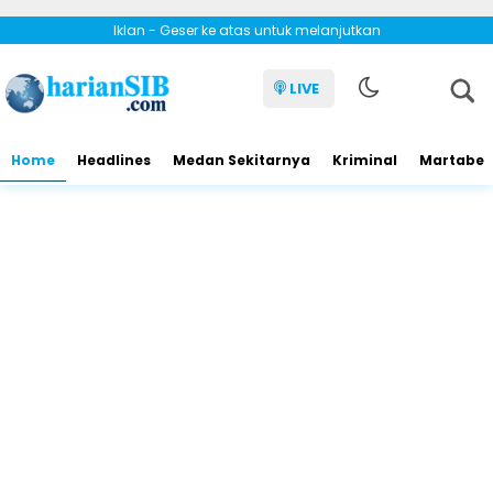
Iklan - Geser ke atas untuk melanjutkan
LIVE
Home
Headlines
Medan Sekitarnya
Kriminal
Martabe