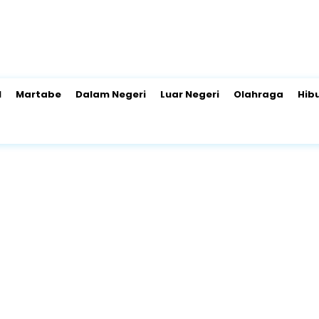
l
Martabe
Dalam Negeri
Luar Negeri
Olahraga
Hib