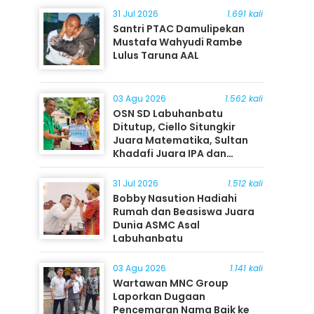
31 Jul 2026
1.691 kali
Santri PTAC Damulipekan
Mustafa Wahyudi Rambe
Lulus Taruna AAL
03 Agu 2026
1.562 kali
OSN SD Labuhanbatu
Ditutup, Ciello Situngkir
Juara Matematika, Sultan
Khadafi Juara IPA dan
Timothy Rangkuti Juara IPS
31 Jul 2026
1.512 kali
Bobby Nasution Hadiahi
Rumah dan Beasiswa Juara
Dunia ASMC Asal
Labuhanbatu
03 Agu 2026
1.141 kali
Wartawan MNC Group
Laporkan Dugaan
Pencemaran Nama Baik ke