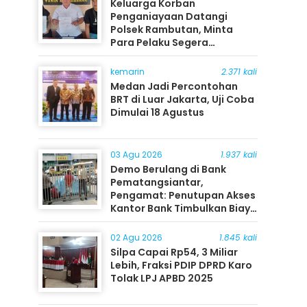
Keluarga Korban
Penganiayaan Datangi
Polsek Rambutan, Minta
Para Pelaku Segera
Ditangkap
kemarin
2.371 kali
Medan Jadi Percontohan
BRT di Luar Jakarta, Uji Coba
Dimulai 18 Agustus
03 Agu 2026
1.937 kali
Demo Berulang di Bank
Pematangsiantar,
Pengamat: Penutupan Akses
Kantor Bank Timbulkan Biaya
Ekonomi bagi Masyarakat
02 Agu 2026
1.845 kali
Silpa Capai Rp54, 3 Miliar
Lebih, Fraksi PDIP DPRD Karo
Tolak LPJ APBD 2025