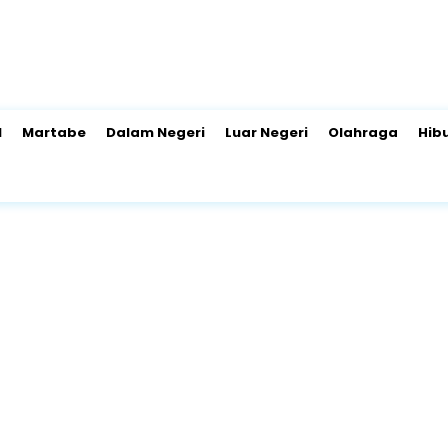
l
Martabe
Dalam Negeri
Luar Negeri
Olahraga
Hib