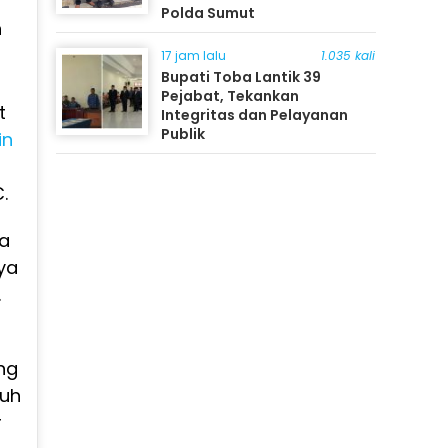
Polda Sumut
n
17 jam lalu
1.035 kali
Bupati Toba Lantik 39
Pejabat, Tekankan
t
Integritas dan Pelayanan
Publik
in
.
a
ya
.
ng
ruh
r