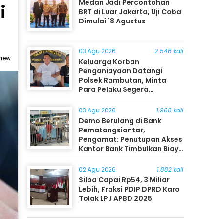
Medan Jadi Percontohan
i
BRT di Luar Jakarta, Uji Coba
Dimulai 18 Agustus
03 Agu 2026
2.546 kali
view
Keluarga Korban
Penganiayaan Datangi
Polsek Rambutan, Minta
Para Pelaku Segera
Ditangkap
03 Agu 2026
1.968 kali
Demo Berulang di Bank
Pematangsiantar,
Pengamat: Penutupan Akses
Kantor Bank Timbulkan Biaya
Ekonomi bagi Masyarakat
02 Agu 2026
1.882 kali
Silpa Capai Rp54, 3 Miliar
Lebih, Fraksi PDIP DPRD Karo
Tolak LPJ APBD 2025