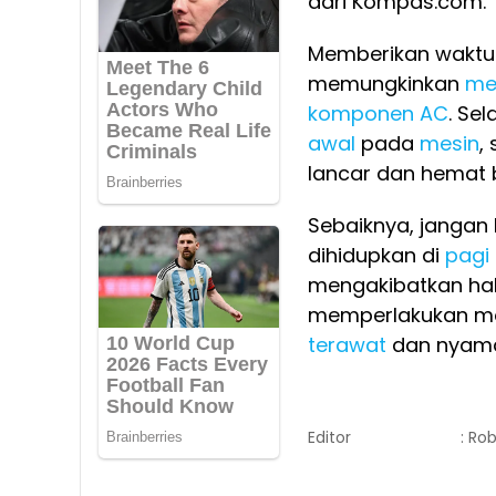
dari Kompas.com.
Memberikan waktu
memungkinkan
me
komponen AC
. Se
awal
pada
mesin
,
lancar dan hemat 
Sebaiknya, janga
dihidupkan di
pagi 
mengakibatkan hal
memperlakukan mo
terawat
dan nyama
Editor
: Ro