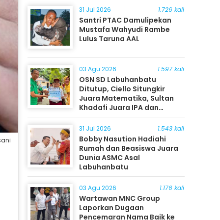
31 Jul 2026
1.726 kali
Santri PTAC Damulipekan
Mustafa Wahyudi Rambe
Lulus Taruna AAL
03 Agu 2026
1.597 kali
OSN SD Labuhanbatu
Ditutup, Ciello Situngkir
Juara Matematika, Sultan
Khadafi Juara IPA dan
Timothy Rangkuti Juara IPS
31 Jul 2026
1.543 kali
Bobby Nasution Hadiahi
sani
Rumah dan Beasiswa Juara
Dunia ASMC Asal
Labuhanbatu
03 Agu 2026
1.176 kali
Wartawan MNC Group
Laporkan Dugaan
Pencemaran Nama Baik ke