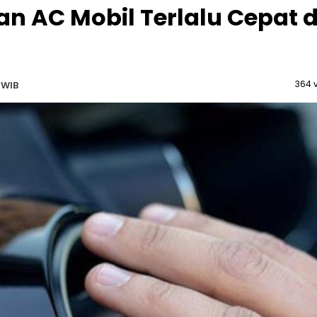
n AC Mobil Terlalu Cepat d
364 
 WIB