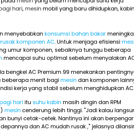
 pada
mesin
yang belum mencapai suhu kerja
pagi hari
,
mesin
mobil yang baru dihidupkan, kabi
akan menyebabkan
konsumsi bahan bakar
meningka
rusak
komponen AC
. Untuk menjaga efisiensi
mes
g umur komponen, sebaiknya tunggu beberapa
n
mencapai suhu optimal sebelum menyalakan AC
la bengkel AC Premium 99 menekankan pentingny
 beberapa menit bagi
mesin
dan komponen lainn
ndisi kerja yang stabil sebelum menghidupkan AC
pagi hari
itu
suhu kabin
masih dingin dan RPM
t)
mesin
cenderung lebih tinggi. "Jadi kalau langsu
n bunyi cetak-cetek. Nantinya ini akan berpenga
 depannya dan AC mudah rusak ," jelasnya dilansi