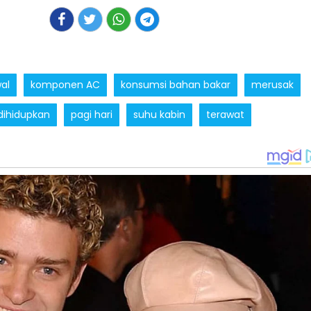
al
komponen AC
konsumsi bahan bakar
merusak
dihidupkan
pagi hari
suhu kabin
terawat