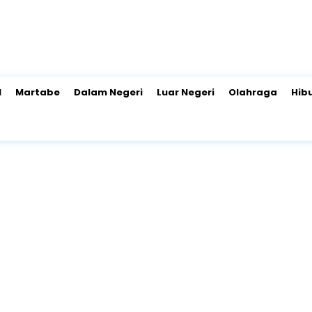
l
Martabe
Dalam Negeri
Luar Negeri
Olahraga
Hib