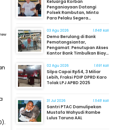
Keluarga Korban
Penganiayaan Datangi
Polsek Rambutan, Minta
Para Pelaku Segera
Ditangkap
03 Agu 2026
1.848 kali
view
Demo Berulang di Bank
Pematangsiantar,
Pengamat: Penutupan Akses
Kantor Bank Timbulkan Biaya
Ekonomi bagi Masyarakat
02 Agu 2026
1.691 kali
an
Silpa Capai Rp54, 3 Miliar
Lebih, Fraksi PDIP DPRD Karo
Tolak LPJ APBD 2025
ta
31 Jul 2026
1.548 kali
Santri PTAC Damulipekan
Mustafa Wahyudi Rambe
Lulus Taruna AAL
0).