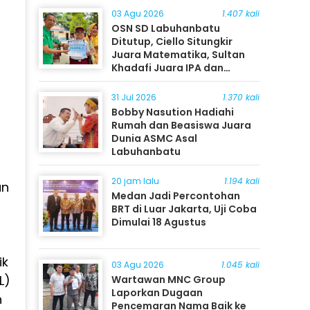
03 Agu 2026
1.407 kali
OSN SD Labuhanbatu
Ditutup, Ciello Situngkir
Juara Matematika, Sultan
Khadafi Juara IPA dan
Timothy Rangkuti Juara IPS
31 Jul 2026
1.370 kali
Bobby Nasution Hadiahi
Rumah dan Beasiswa Juara
Dunia ASMC Asal
Labuhanbatu
20 jam lalu
1.194 kali
an
Medan Jadi Percontohan
BRT di Luar Jakarta, Uji Coba
Dimulai 18 Agustus
ik
03 Agu 2026
1.045 kali
L)
Wartawan MNC Group
Laporkan Dugaan
n
Pencemaran Nama Baik ke