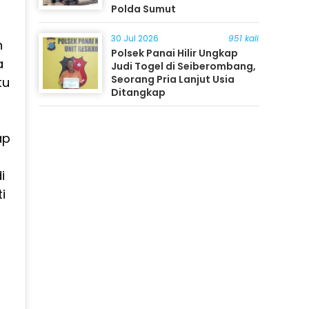
Polda Sumut
30 Jul 2026
951 kali
h
Polsek Panai Hilir Ungkap
a
Judi Togel di Seiberombang,
Seorang Pria Lanjut Usia
tu
Ditangkap
ap
i
i