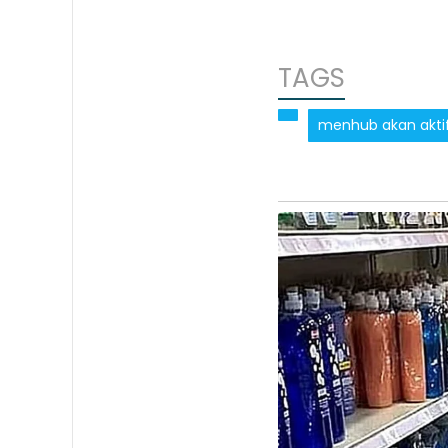
TAGS
menhub akan aktif