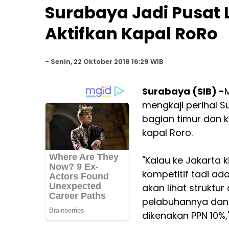
Surabaya Jadi Pusat 
Aktifkan Kapal RoRo
-
Senin, 22 Oktober 2018 16:29 WIB
Surabaya (SIB) -
mengkaji perihal S
bagian timur dan k
kapal Roro.
"Kalau ke Jakarta ki
kompetitif tadi ad
akan lihat struktu
pelabuhannya dan 
dikenakan PPN 10%,