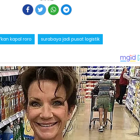
kan kapal roro
surabaya jadi pusat logistik