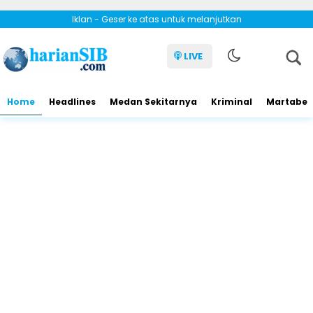
Iklan - Geser ke atas untuk melanjutkan
LIVE
Home
Headlines
Medan Sekitarnya
Kriminal
Martabe