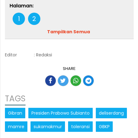
Halaman:
1
2
Tampilkan Semua
Editor
: Redaksi
SHARE:
TAGS
Gibran
Presiden Prabowo Subianto
deliserdang
mamre
sukamakmur
toleransi
GBKP