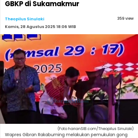
GBKP di Sukamakmur
359 view
Theopilus Sinulaki
Kamis, 28 Agustus 2025 18:06 WIB
(Foto harianSIB.com/Theopilus Sinulaki)
Wapres Gibran Rakabuming melakukan pemukulan gong