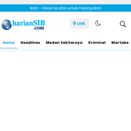
Iklan - Geser ke atas untuk melanjutkan
LIVE
Home
Headlines
Medan Sekitarnya
Kriminal
Martabe