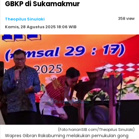
GBKP di Sukamakmur
358 view
Theopilus Sinulaki
Kamis, 28 Agustus 2025 18:06 WIB
(Foto harianSIB.com/Theopilus Sinulaki)
Wapres Gibran Rakabuming melakukan pemukulan gong