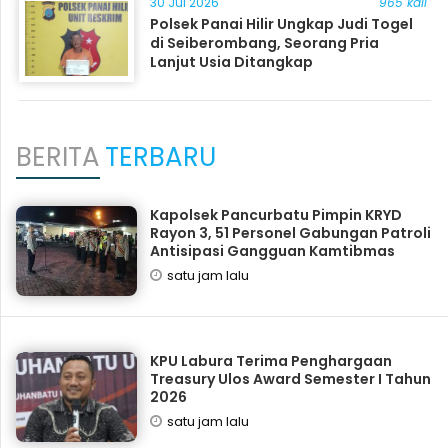
30 Jul 2026
965 kali
Polsek Panai Hilir Ungkap Judi Togel
di Seiberombang, Seorang Pria
Lanjut Usia Ditangkap
BERITA
TERBARU
Kapolsek Pancurbatu Pimpin KRYD
Rayon 3, 51 Personel Gabungan Patroli
Antisipasi Gangguan Kamtibmas
satu jam lalu
KPU Labura Terima Penghargaan
Treasury Ulos Award Semester I Tahun
2026
satu jam lalu