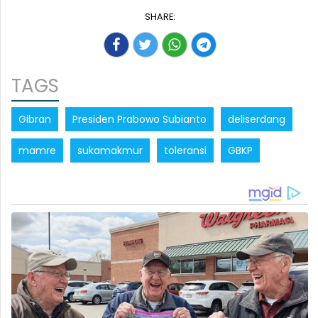
SHARE:
TAGS
Gibran
Presiden Prabowo Subianto
deliserdang
mamre
sukamakmur
toleransi
GBKP