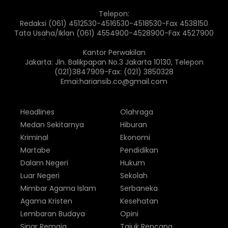
Telepon:
Redaksi (061) 4512530-4516530-4518530-Fax 4538150
Tata Usaha/Iklan (061) 4554900-4528900-Fax 4527900
Kantor Perwakilan
Jakarta: Jln. Balikpapan No.3 Jakarta 10130, Telepon
(021)3847909-Fax: (021) 3850328
Emai:hariansib.co@gmail.com
Headlines
Olahraga
Medan Sekitarnya
Hiburan
Kriminal
Ekonomi
Martabe
Pendidikan
Dalam Negeri
Hukum
Luar Negeri
Sekolah
Mimbar Agama Islam
Serbaneka
Agama Kristen
Kesehatan
Lembaran Budaya
Opini
Sinar Remaja
Tajuk Rencana