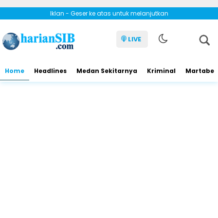
Iklan - Geser ke atas untuk melanjutkan
LIVE
Home
Headlines
Medan Sekitarnya
Kriminal
Martabe