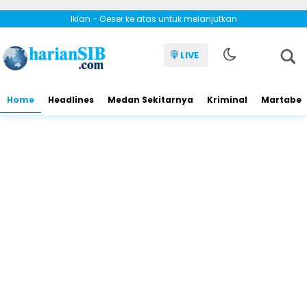
Iklan - Geser ke atas untuk melanjutkan
LIVE
Home
Headlines
Medan Sekitarnya
Kriminal
Martabe