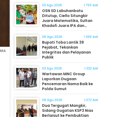
03 Agu 2026
1.755 kali
OSN SD Labuhanbatu
Ditutup, Ciello Situngkir
Juara Matematika, Sultan
Khadafi Juara IPA dan
Timothy Rangkuti Juara IPS
06 Agu 2026
1.396 kali
Bupati Toba Lantik 39
Pejabat, Tekankan
TARA
Integritas dan Pelayanan
Publik
03 Agu 2026
1.332 kali
Wartawan MNC Group
Laporkan Dugaan
Pencemaran Nama Baik ke
Polda Sumut
06 Agu 2026
1.072 kali
Dua Tergugat Mangkir,
Sidang Gugatan KSP3 Nias
Berlanjut ke Pembuktian