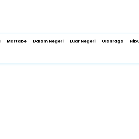
l
Martabe
Dalam Negeri
Luar Negeri
Olahraga
Hib