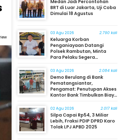
Medan Jadi Percontohan
s
BRT di Luar Jakarta, Uji Coba
Dimulai 18 Agustus
03 Agu 2026
2.790 kali
view
Keluarga Korban
Penganiayaan Datangi
Polsek Rambutan, Minta
Para Pelaku Segera
Ditangkap
03 Agu 2026
2.084 kali
Demo Berulang di Bank
Pematangsiantar,
Pengamat: Penutupan Akses
Kantor Bank Timbulkan Biaya
Ekonomi bagi Masyarakat
02 Agu 2026
2.017 kali
Silpa Capai Rp54, 3 Miliar
Lebih, Fraksi PDIP DPRD Karo
Tolak LPJ APBD 2025