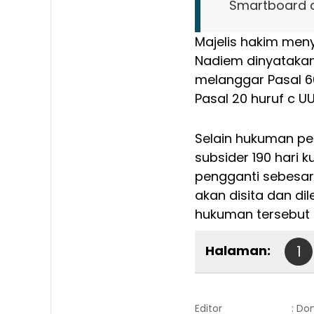
Smartboard d
Majelis hakim men
Nadiem dinyatakan
melanggar Pasal 60
Pasal 20 huruf c U
Selain hukuman pen
subsider 190 hari 
pengganti sebesar 
akan disita dan dil
hukuman tersebut 
Halaman:
1
Editor
: Do