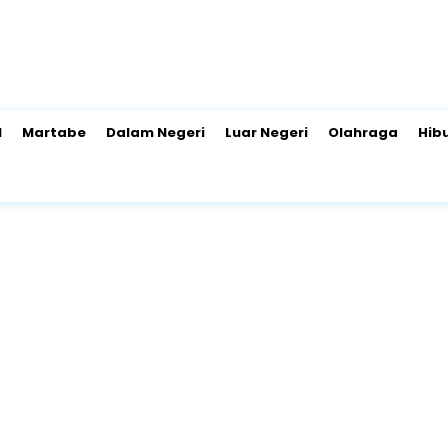
l
Martabe
Dalam Negeri
Luar Negeri
Olahraga
Hib