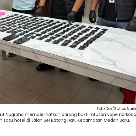
Foto Dok/Satres Nar
usuf Nugraha memperlihatkan barang bukti ratusan vape narkob
ah satu hotel di Jalan Sei Batang Hari, Kecamatan Medan Baru,