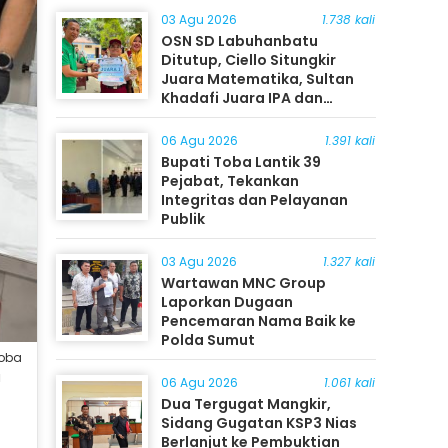
03 Agu 2026
1.738 kali
OSN SD Labuhanbatu
Ditutup, Ciello Situngkir
Juara Matematika, Sultan
Khadafi Juara IPA dan
Timothy Rangkuti Juara IPS
06 Agu 2026
1.391 kali
Bupati Toba Lantik 39
Pejabat, Tekankan
Integritas dan Pelayanan
Publik
03 Agu 2026
1.327 kali
Wartawan MNC Group
Laporkan Dugaan
Pencemaran Nama Baik ke
Polda Sumut
koba
a
06 Agu 2026
1.061 kali
Dua Tergugat Mangkir,
Sidang Gugatan KSP3 Nias
Berlanjut ke Pembuktian