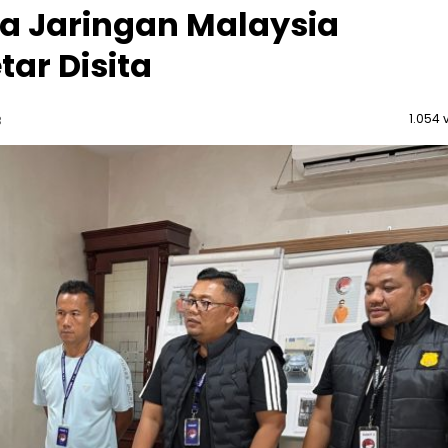
a Jaringan Malaysia
tar Disita
1.054 
B