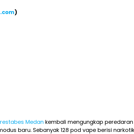
B.com
)
lrestabes Medan
kembali mengungkap peredaran
odus baru. Sebanyak 128 pod vape berisi narkoti