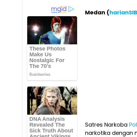
Medan (
harianSI
Satres Narkoba
Po
narkotika dengan m