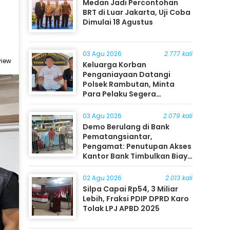
Medan Jadi Percontohan
BRT di Luar Jakarta, Uji Coba
Dimulai 18 Agustus
03 Agu 2026
2.777 kali
view
Keluarga Korban
Penganiayaan Datangi
Polsek Rambutan, Minta
Para Pelaku Segera
Ditangkap
03 Agu 2026
2.079 kali
Demo Berulang di Bank
Pematangsiantar,
Pengamat: Penutupan Akses
Kantor Bank Timbulkan Biaya
Ekonomi bagi Masyarakat
02 Agu 2026
2.013 kali
Silpa Capai Rp54, 3 Miliar
Lebih, Fraksi PDIP DPRD Karo
Tolak LPJ APBD 2025