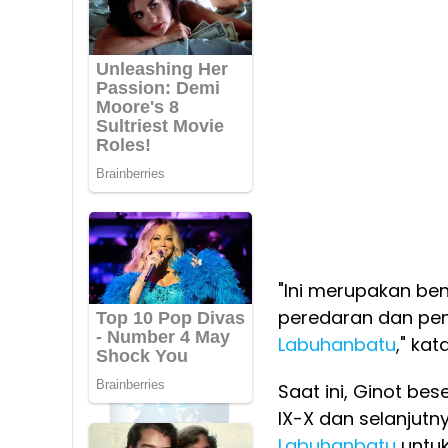
"Ini merupakan be
peredaran dan pe
Labuhanbatu
," kat
Saat ini, Ginot be
IX-X dan selanjutn
Labuhanbatu
untuk