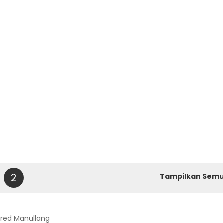
2
Tampilkan Sem
lfred Manullang