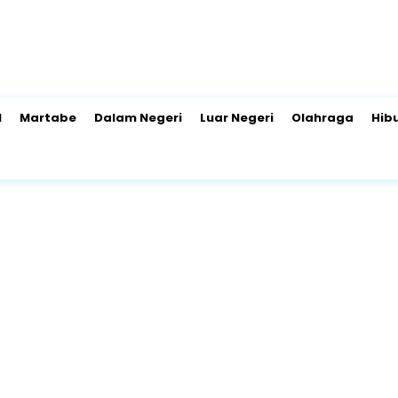
l
Martabe
Dalam Negeri
Luar Negeri
Olahraga
Hib