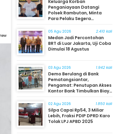
Keluarga Korban
Penganiayaan Datangi
Polsek Rambutan, Minta
Para Pelaku Segera
Ditangkap
05 Agu 2026
2.410 kali
view
Medan Jadi Percontohan
BRT di Luar Jakarta, Uji Coba
Dimulai 18 Agustus
03 Agu 2026
1.942 kali
Demo Berulang di Bank
Pematangsiantar,
Pengamat: Penutupan Akses
Kantor Bank Timbulkan Biaya
Ekonomi bagi Masyarakat
02 Agu 2026
1.850 kali
Silpa Capai Rp54, 3 Miliar
Lebih, Fraksi PDIP DPRD Karo
Tolak LPJ APBD 2025