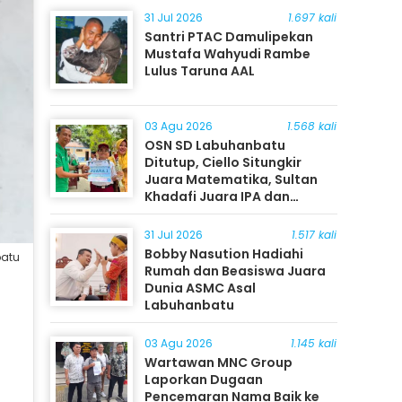
31 Jul 2026
1.697 kali
Santri PTAC Damulipekan
Mustafa Wahyudi Rambe
Lulus Taruna AAL
03 Agu 2026
1.568 kali
OSN SD Labuhanbatu
Ditutup, Ciello Situngkir
Juara Matematika, Sultan
Khadafi Juara IPA dan
Timothy Rangkuti Juara IPS
31 Jul 2026
1.517 kali
Bobby Nasution Hadiahi
batu
Rumah dan Beasiswa Juara
Dunia ASMC Asal
Labuhanbatu
03 Agu 2026
1.145 kali
Wartawan MNC Group
Laporkan Dugaan
Pencemaran Nama Baik ke