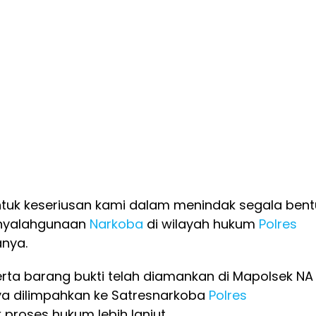
ntuk keseriusan kami dalam menindak segala bent
nyalahgunaan
Narkoba
di wilayah hukum
Polres
anya.
serta barang bukti telah diamankan di Mapolsek NA
ya dilimpahkan ke Satresnarkoba
Polres
 proses hukum lebih lanjut.