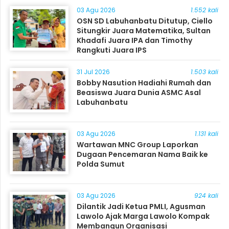
03 Agu 2026
1.552 kali
OSN SD Labuhanbatu Ditutup, Ciello
Situngkir Juara Matematika, Sultan
Khadafi Juara IPA dan Timothy
Rangkuti Juara IPS
31 Jul 2026
1.503 kali
Bobby Nasution Hadiahi Rumah dan
Beasiswa Juara Dunia ASMC Asal
Labuhanbatu
03 Agu 2026
1.131 kali
Wartawan MNC Group Laporkan
Dugaan Pencemaran Nama Baik ke
Polda Sumut
03 Agu 2026
924 kali
Dilantik Jadi Ketua PMLI, Agusman
Lawolo Ajak Marga Lawolo Kompak
Membangun Organisasi