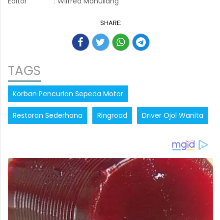
Editor
: Wilfred Manullang
SHARE:
TAGS
Korban Pencurian Sepeda Motor
Restoran Sederhana
Ringroad
Driver Ojol Wanita