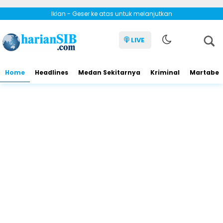
Iklan - Geser ke atas untuk melanjutkan
LIVE
Home
Headlines
Medan Sekitarnya
Kriminal
Martabe