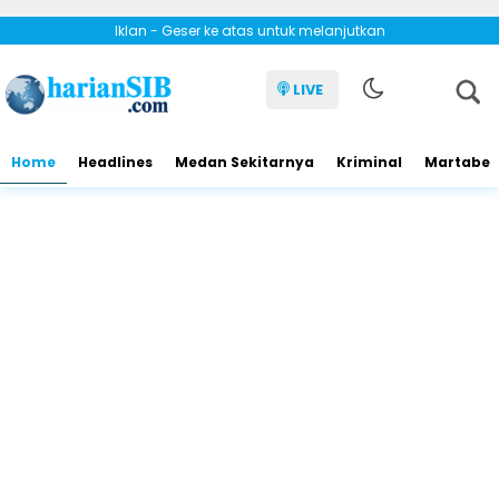
Iklan - Geser ke atas untuk melanjutkan
LIVE
Home
Headlines
Medan Sekitarnya
Kriminal
Martabe