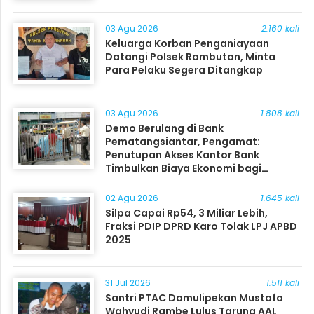
03 Agu 2026
2.160 kali
Keluarga Korban Penganiayaan
Datangi Polsek Rambutan, Minta
Para Pelaku Segera Ditangkap
03 Agu 2026
1.808 kali
Demo Berulang di Bank
Pematangsiantar, Pengamat:
Penutupan Akses Kantor Bank
Timbulkan Biaya Ekonomi bagi
Masyarakat
02 Agu 2026
1.645 kali
Silpa Capai Rp54, 3 Miliar Lebih,
Fraksi PDIP DPRD Karo Tolak LPJ APBD
2025
31 Jul 2026
1.511 kali
Santri PTAC Damulipekan Mustafa
Wahyudi Rambe Lulus Taruna AAL