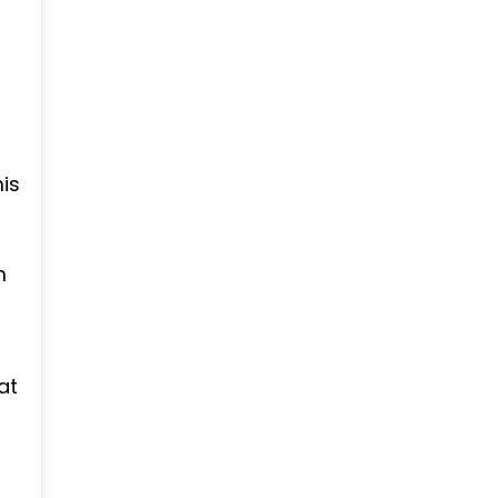
is
m
at