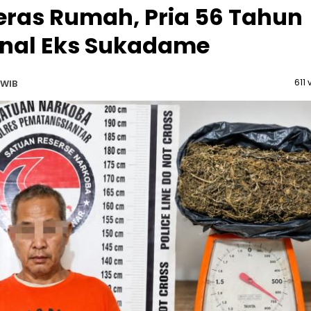
eras Rumah, Pria 56 Tahun
minal Eks Sukadame
611 
 WIB