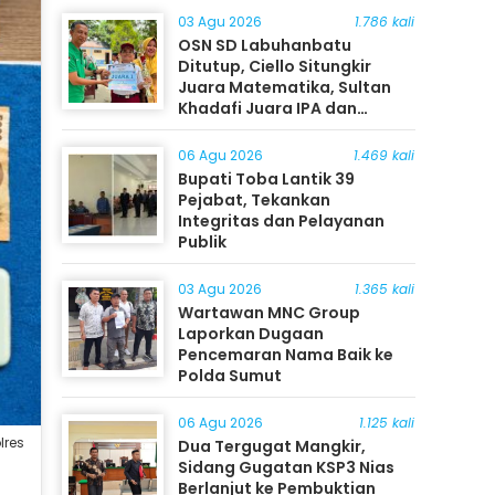
03 Agu 2026
1.786 kali
OSN SD Labuhanbatu
Ditutup, Ciello Situngkir
Juara Matematika, Sultan
Khadafi Juara IPA dan
Timothy Rangkuti Juara IPS
06 Agu 2026
1.469 kali
Bupati Toba Lantik 39
Pejabat, Tekankan
Integritas dan Pelayanan
Publik
03 Agu 2026
1.365 kali
Wartawan MNC Group
Laporkan Dugaan
Pencemaran Nama Baik ke
Polda Sumut
06 Agu 2026
1.125 kali
lres
Dua Tergugat Mangkir,
Sidang Gugatan KSP3 Nias
Berlanjut ke Pembuktian