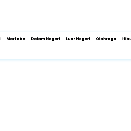
l
Martabe
Dalam Negeri
Luar Negeri
Olahraga
Hib