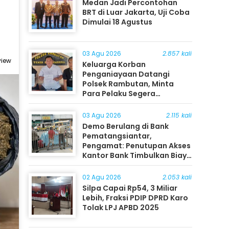
Medan Jadi Percontohan
BRT di Luar Jakarta, Uji Coba
Dimulai 18 Agustus
03 Agu 2026
2.857 kali
view
Keluarga Korban
Penganiayaan Datangi
Polsek Rambutan, Minta
Para Pelaku Segera
Ditangkap
03 Agu 2026
2.115 kali
Demo Berulang di Bank
Pematangsiantar,
Pengamat: Penutupan Akses
Kantor Bank Timbulkan Biaya
Ekonomi bagi Masyarakat
02 Agu 2026
2.053 kali
Silpa Capai Rp54, 3 Miliar
Lebih, Fraksi PDIP DPRD Karo
Tolak LPJ APBD 2025