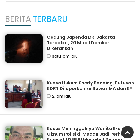
BERITA
TERBARU
Gedung Bapenda DKI Jakarta
Terbakar, 20 Mobil Damkar
Dikerahkan
satu jam lalu
Kuasa Hukum Sherly Banding, Putusan
KDRT Dilaporkan ke Bawas MA dan KY
2 jam lalu
Kasus Meninggalnya Wanita Eks Istri
Oknum Polisi di Medan Jadi Perhatian
Komisi III DPR RI Mangihut Sinaga