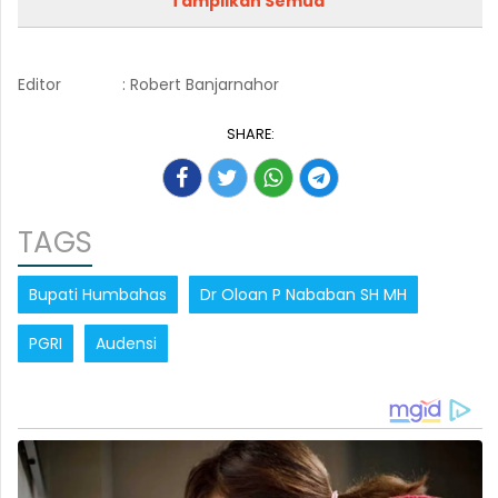
Tampilkan Semua
Editor
: Robert Banjarnahor
SHARE:
TAGS
Bupati Humbahas
Dr Oloan P Nababan SH MH
PGRI
Audensi