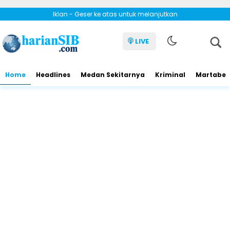
Iklan - Geser ke atas untuk melanjutkan
LIVE
Home
Headlines
Medan Sekitarnya
Kriminal
Martabe