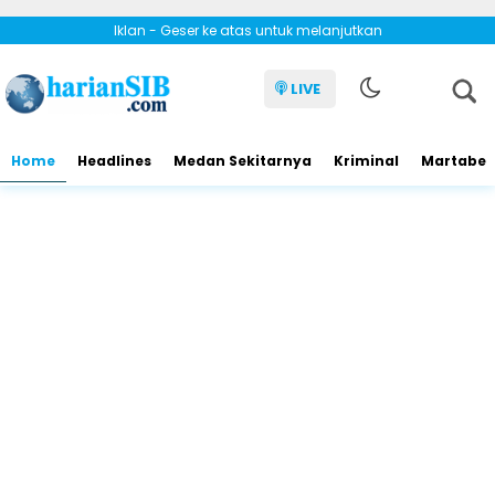
Iklan - Geser ke atas untuk melanjutkan
LIVE
Home
Headlines
Medan Sekitarnya
Kriminal
Martabe