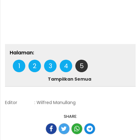
Halaman:
1
2
3
4
5
Tampilkan Semua
Editor
: Wilfred Manullang
SHARE: