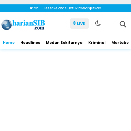
Iklan - Geser ke atas untuk melanjutkan
LIVE
Home
Headlines
Medan Sekitarnya
Kriminal
Martabe