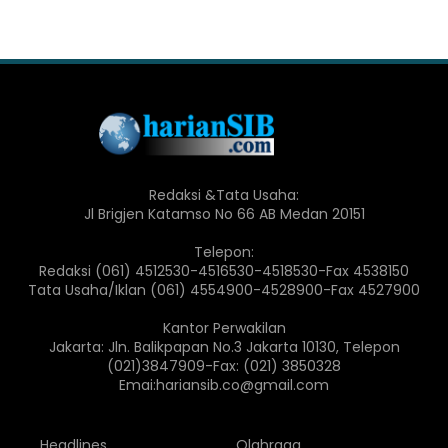
Redaksi &Tata Usaha:
Jl Brigjen Katamso No 66 AB Medan 20151
Telepon:
Redaksi (061) 4512530-4516530-4518530-Fax 4538150
Tata Usaha/Iklan (061) 4554900-4528900-Fax 4527900
Kantor Perwakilan
Jakarta: Jln. Balikpapan No.3 Jakarta 10130, Telepon
(021)3847909-Fax: (021) 3850328
Emai:hariansib.co@gmail.com
Headlines
Olahraga