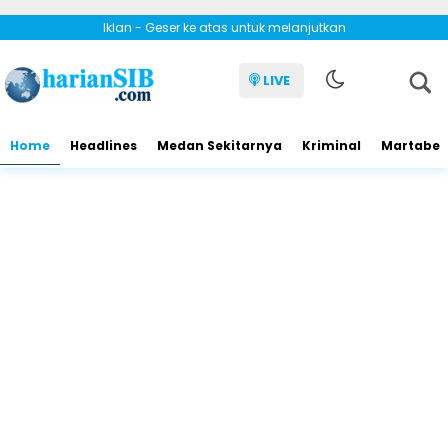
Iklan - Geser ke atas untuk melanjutkan
LIVE
Home
Headlines
Medan Sekitarnya
Kriminal
Martabe