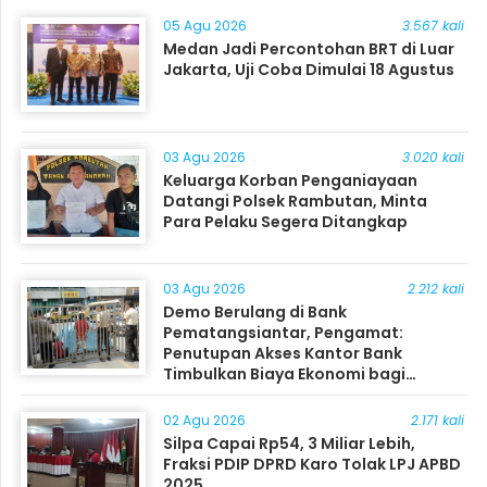
05 Agu 2026
3.567 kali
Medan Jadi Percontohan BRT di Luar
Jakarta, Uji Coba Dimulai 18 Agustus
03 Agu 2026
3.020 kali
Keluarga Korban Penganiayaan
Datangi Polsek Rambutan, Minta
Para Pelaku Segera Ditangkap
03 Agu 2026
2.212 kali
Demo Berulang di Bank
Pematangsiantar, Pengamat:
Penutupan Akses Kantor Bank
Timbulkan Biaya Ekonomi bagi
Masyarakat
02 Agu 2026
2.171 kali
Silpa Capai Rp54, 3 Miliar Lebih,
Fraksi PDIP DPRD Karo Tolak LPJ APBD
2025