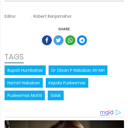
Editor
: Robert Banjarnahor
SHARE:
TAGS
Bupati Humbahas
Dr Oloan P Nababan SH MH
Hartati Nababan
Kepala Puskesmas
Puskesmas Matiti
Sidak