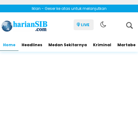
Iklan - Geser ke atas untuk melanjutkan
LIVE
Home
Headlines
Medan Sekitarnya
Kriminal
Martabe