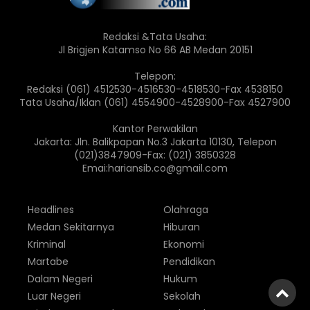
Redaksi &Tata Usaha:
Jl Brigjen Katamso No 66 AB Medan 20151
Telepon:
Redaksi (061) 4512530-4516530-4518530-Fax 4538150
Tata Usaha/Iklan (061) 4554900-4528900-Fax 4527900
Kantor Perwakilan
Jakarta: Jln. Balikpapan No.3 Jakarta 10130, Telepon
(021)3847909-Fax: (021) 3850328
Emai:hariansib.co@gmail.com
Headlines
Olahraga
Medan Sekitarnya
Hiburan
Kriminal
Ekonomi
Martabe
Pendidikan
Dalam Negeri
Hukum
Luar Negeri
Sekolah