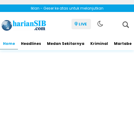
Iklan - Geser ke atas untuk melanjutkan
LIVE
Home
Headlines
Medan Sekitarnya
Kriminal
Martabe