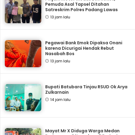
Pemuda Asal Tapsel Ditahan
Satreskrim Polres Padang Lawas
13 jam lalu
Pegawai Bank Emok Dipaksa Onani
karena Dicurigai Hendak Rebut
Nasabah Bos
13 jam lalu
Bupati Batubara Tinjau RSUD Ok Arya
Zulkarnain
14 jam lalu
Mayat Mr X Diduga Warga Medan