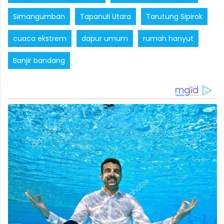
Simangumban
Tapanuli Utara
Tarutung Sipirok
cuaca ekstrem
dapur umum
rumah hanyut
Banjir bandang