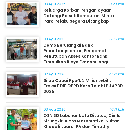
03 Agu 2026
2.981 kali
Keluarga Korban Penganiayaan
Datangi Polsek Rambutan, Minta
Para Pelaku Segera Ditangkap
03 Agu 2026
2.195 kali
Demo Berulang di Bank
Pematangsiantar, Pengamat:
Penutupan Akses Kantor Bank
Timbulkan Biaya Ekonomi bagi
Masyarakat
02 Agu 2026
2.152 kali
Silpa Capai Rp54, 3 Miliar Lebih,
Fraksi PDIP DPRD Karo Tolak LPJ APBD
2025
03 Agu 2026
1.871 kali
OSN SD Labuhanbatu Ditutup, Ciello
Situngkir Juara Matematika, Sultan
Khadafi Juara IPA dan Timothy