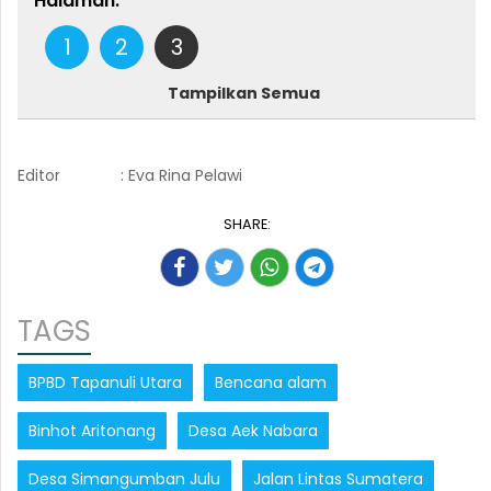
Halaman:
1
2
3
Tampilkan Semua
Editor
: Eva Rina Pelawi
SHARE:
TAGS
BPBD Tapanuli Utara
Bencana alam
Binhot Aritonang
Desa Aek Nabara
Desa Simangumban Julu
Jalan Lintas Sumatera