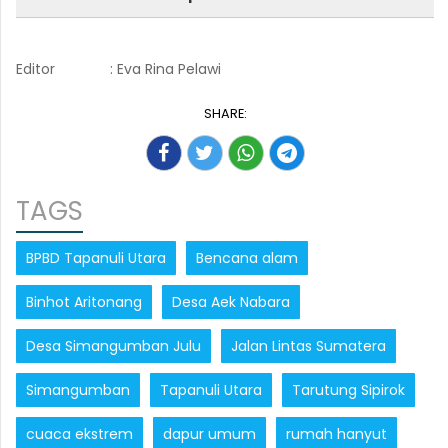
Editor
: Eva Rina Pelawi
SHARE:
TAGS
BPBD Tapanuli Utara
Bencana alam
Binhot Aritonang
Desa Aek Nabara
Desa Simangumban Julu
Jalan Lintas Sumatera
Simangumban
Tapanuli Utara
Tarutung Sipirok
cuaca ekstrem
dapur umum
rumah hanyut