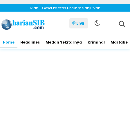
Iklan - Geser ke atas untuk melanjutkan
LIVE
Home
Headlines
Medan Sekitarnya
Kriminal
Martabe