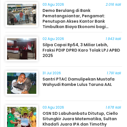
03 Agu 2026
2.016 kali
Demo Berulang di Bank
Pematangsiantar, Pengamat:
Penutupan Akses Kantor Bank
Timbulkan Biaya Ekonomi bagi
Masyarakat
02 Agu 2026
1.943 kali
Silpa Capai Rp54, 3 Miliar Lebih,
Fraksi PDIP DPRD Karo Tolak LPJ APBD
2025
31 Jul 2026
1.791 kali
Santri PTAC Damulipekan Mustafa
Wahyudi Rambe Lulus Taruna AAL
03 Agu 2026
1.678 kali
OSN SD Labuhanbatu Ditutup, Ciello
Situngkir Juara Matematika, Sultan
Khadafi Juara IPA dan Timothy