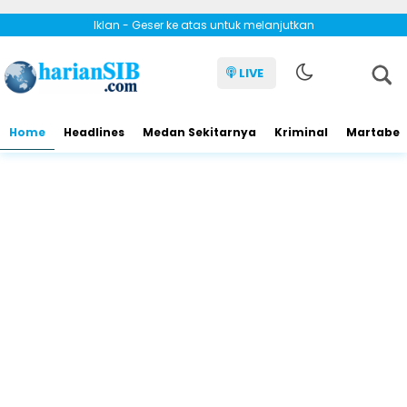
Iklan - Geser ke atas untuk melanjutkan
LIVE
Home
Headlines
Medan Sekitarnya
Kriminal
Martabe