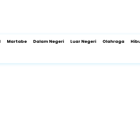
l
Martabe
Dalam Negeri
Luar Negeri
Olahraga
Hib