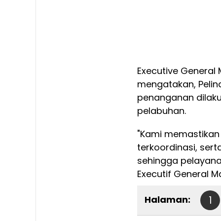
Executive General 
mengatakan, Pelin
penanganan dilak
pelabuhan.
"Kami memastikan
terkoordinasi, ser
sehingga pelayana
Executif General M
Halaman:
1