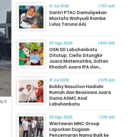
31 Jul 2026
1.757 kali
Santri PTAC Damulipekan
Mustafa Wahyudi Rambe
Lulus Taruna AAL
03 Agu 2026
1.640 kali
OSN SD Labuhanbatu
Ditutup, Ciello Situngkir
Juara Matematika, Sultan
Khadafi Juara IPA dan
Timothy Rangkuti Juara IPS
31 Jul 2026
1.578 kali
Bobby Nasution Hadiahi
Rumah dan Beasiswa Juara
Dunia ASMC Asal
ly S
Labuhanbatu
03 Agu 2026
1.216 kali
Wartawan MNC Group
Laporkan Dugaan
Pencemaran Nama Baik ke