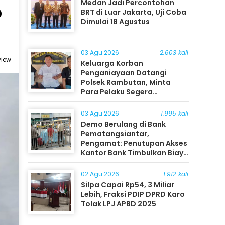
Medan Jadi Percontohan
p
BRT di Luar Jakarta, Uji Coba
Dimulai 18 Agustus
03 Agu 2026
2.603 kali
view
Keluarga Korban
Penganiayaan Datangi
Polsek Rambutan, Minta
Para Pelaku Segera
Ditangkap
03 Agu 2026
1.995 kali
Demo Berulang di Bank
Pematangsiantar,
Pengamat: Penutupan Akses
Kantor Bank Timbulkan Biaya
Ekonomi bagi Masyarakat
02 Agu 2026
1.912 kali
Silpa Capai Rp54, 3 Miliar
Lebih, Fraksi PDIP DPRD Karo
Tolak LPJ APBD 2025