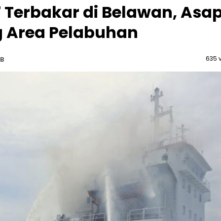
 Terbakar di Belawan, Asa
 Area Pelabuhan
635 
IB