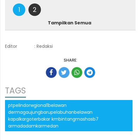
1
2
Tampilkan Semua
Editor
: Redaksi
SHARE:
TAGS
ptpelindorwgional1belawan
dermagaujungbarupelabuhanbelawan
kapalkargoterbakar kmbintangmashasb7
armadadamkarmedan