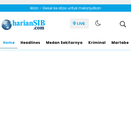
Iklan - Geser ke atas untuk melanjutkan
LIVE
Home
Headlines
Medan Sekitarnya
Kriminal
Martabe