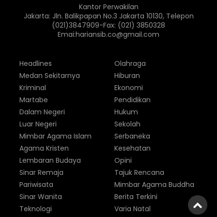
Kantor Perwakilan
Jakarta: Jln. Balikpapan No.3 Jakarta 10130, Telepon
(021)3847909-Fax: (021) 3850328
Emai:hariansib.co@gmail.com
Headlines
Olahraga
Medan Sekitarnya
Hiburan
Kriminal
Ekonomi
Martabe
Pendidikan
Dalam Negeri
Hukum
Luar Negeri
Sekolah
Mimbar Agama Islam
Serbaneka
Agama Kristen
Kesehatan
Lembaran Budaya
Opini
Sinar Remaja
Tajuk Rencana
Pariwisata
Mimbar Agama Buddha
Sinar Wanita
Berita Terkini
Teknologi
Varia Natal