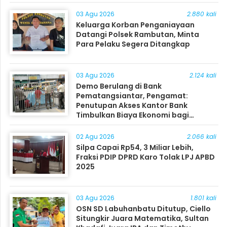
03 Agu 2026
2.880 kali
Keluarga Korban Penganiayaan
Datangi Polsek Rambutan, Minta
Para Pelaku Segera Ditangkap
03 Agu 2026
2.124 kali
Demo Berulang di Bank
Pematangsiantar, Pengamat:
Penutupan Akses Kantor Bank
Timbulkan Biaya Ekonomi bagi
Masyarakat
02 Agu 2026
2.066 kali
Silpa Capai Rp54, 3 Miliar Lebih,
Fraksi PDIP DPRD Karo Tolak LPJ APBD
2025
03 Agu 2026
1.801 kali
OSN SD Labuhanbatu Ditutup, Ciello
Situngkir Juara Matematika, Sultan