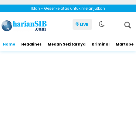
Iklan - Geser ke atas untuk melanjutkan
LIVE
Home
Headlines
Medan Sekitarnya
Kriminal
Martabe