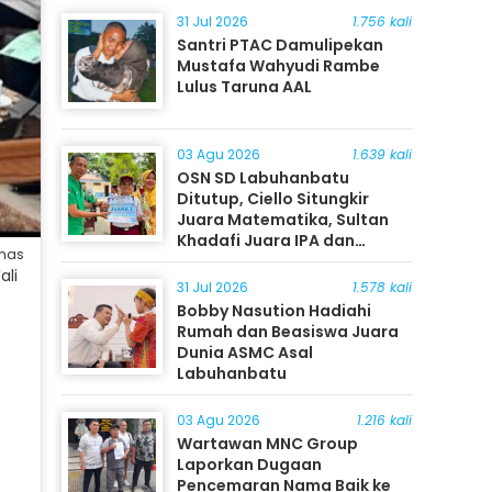
31 Jul 2026
1.756 kali
Santri PTAC Damulipekan
Mustafa Wahyudi Rambe
Lulus Taruna AAL
03 Agu 2026
1.639 kali
OSN SD Labuhanbatu
Ditutup, Ciello Situngkir
Juara Matematika, Sultan
Khadafi Juara IPA dan
umas
Timothy Rangkuti Juara IPS
ali
31 Jul 2026
1.578 kali
Bobby Nasution Hadiahi
Rumah dan Beasiswa Juara
Dunia ASMC Asal
Labuhanbatu
03 Agu 2026
1.216 kali
Wartawan MNC Group
Laporkan Dugaan
Pencemaran Nama Baik ke