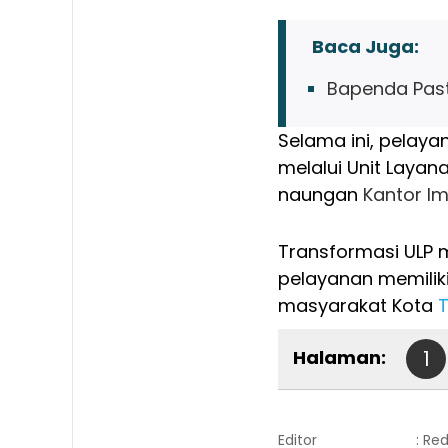
Baca Juga:
Bapenda Past
Selama ini, pelaya
melalui Unit Layan
naungan
Kantor Im
Transformasi ULP 
pelayanan memiliki
masyarakat Kota
T
Halaman:
1
Editor
: Re