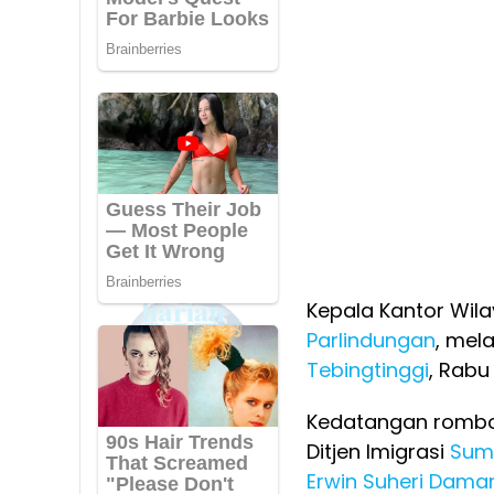
Kepala Kantor Wila
Parlindungan
, mel
Tebingtinggi
, Rabu
Kedatangan rombon
Ditjen Imigrasi
Sum
Erwin Suheri Dama