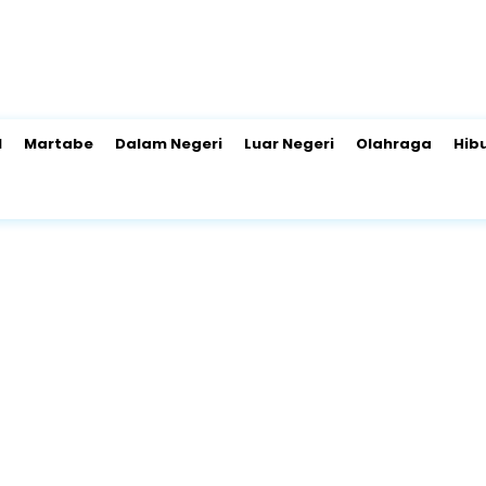
l
Martabe
Dalam Negeri
Luar Negeri
Olahraga
Hib