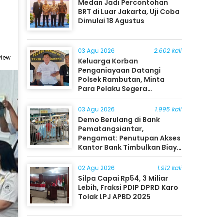
Medan Jadi Percontohan
BRT di Luar Jakarta, Uji Coba
Dimulai 18 Agustus
03 Agu 2026
2.602 kali
view
Keluarga Korban
Penganiayaan Datangi
Polsek Rambutan, Minta
Para Pelaku Segera
Ditangkap
03 Agu 2026
1.995 kali
Demo Berulang di Bank
Pematangsiantar,
Pengamat: Penutupan Akses
Kantor Bank Timbulkan Biaya
Ekonomi bagi Masyarakat
02 Agu 2026
1.912 kali
Silpa Capai Rp54, 3 Miliar
Lebih, Fraksi PDIP DPRD Karo
Tolak LPJ APBD 2025